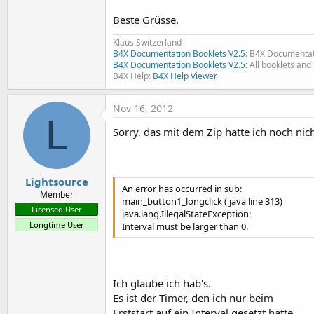
   notennames(
2
)=
"A#"
   notennames(
3
)=
"H"
Beste Grüsse.
   notennames(
4
)=
"C"
Klaus Switzerland
   notennames(
5
)=
"C#"
B4X Documentation Booklets V2.5
: B4X Documentat
   notennames(
6
)=
"D"
B4X Documentation Booklets V2.5:
All booklets and 
   notennames(
7
)=
"D#"
B4X Help:
B4X Help Viewer
   notennames(
8
)=
"E"
   notennames(
9
)=
"F"
   notennames(
10
)=
"F#"
Nov 16, 2012
L
   notennames(
11
)=
"G"
Sorry, das mit dem Zip hatte ich noch nic
   notennames(
12
)=
"G#"
   notennames(
13
)=
"A"
   notennames(
14
)=
"A#"
Lightsource
If
 FirstTime 
Then
An error has occurred in sub:
      Tim.Initialize(
"Tim"
,
50
)
Member
main_button1_longclick ( java line 313)
End
If
Licensed User
java.lang.IllegalStateException:
   direction=
True
Longtime User
Interval must be larger than 0.
End
Sub
Sub
 Activity_Resume
Ich glaube ich hab's.
End
Sub
Es ist der Timer, den ich nur beim
Sub
 Activity_Pause
(UserClose
Erststart auf ein Interval gesetzt hatte.