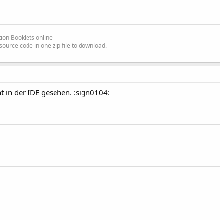
ion Booklets online
source code in one zip file to download.
ht in der IDE gesehen. :sign0104:


d 
As
 Boolean
)
