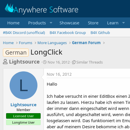
Home
Products
Showcase
Store
Learn
#B4X Discord (unofficial)
B4X Facebook Group
B4X Github
Home
Forums
More Languages
German Forum
LongClick
German
T
S
S
Lightsource
Nov 16, 2012
Similar Threads
t
i
h
a
m
Nov 16, 2012
r
r
i
L
t
l
e
Hallo
d
a
a
a
r
Ich habe versucht in einer EditBox einen
d
t
T
laufen zu lassen. Hierzu habe ich einen T
e
h
s
Lightsource
r
der immer dann eingeschaltet wird wenn
Member
t
e
ausführt, und abgeschaltet wird, wenn di
Licensed User
a
a
losgelassen wird. Das funktioniert im Emu
Longtime User
d
r
aber auf meinem Desire bekomme ich ab 
s