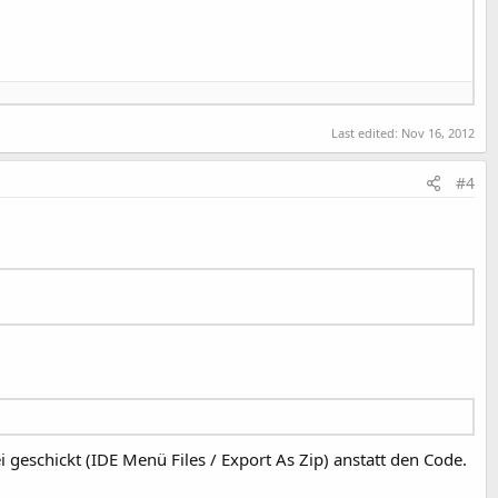
Last edited:
Nov 16, 2012
#4
le:
geschickt (IDE Menü Files / Export As Zip) anstatt den Code.