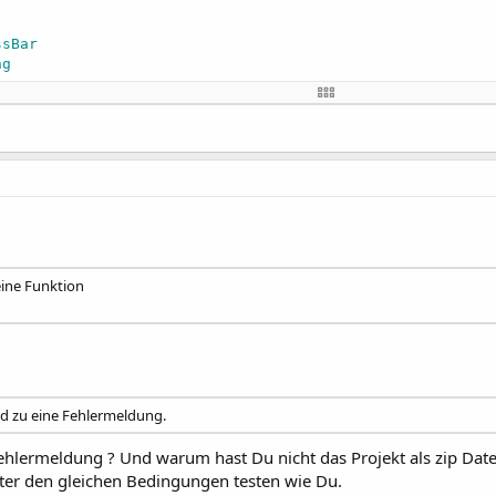
ssBar
ng
gressBar1)

 eine Funktion
 
As
 Boolean
)

 layout file created with the visual designer. For examp
namen"
)

nd zu eine Fehlermeldung.
hlermeldung ? Und warum hast Du nicht das Projekt als zip Datei 
ter den gleichen Bedingungen testen wie Du.