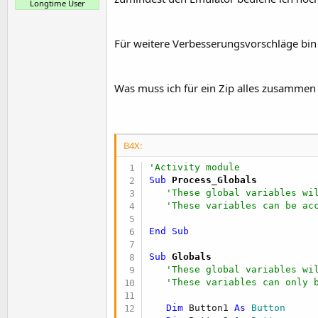
Longtime User
Für weitere Verbesserungsvorschläge bin 
Was muss ich für ein Zip alles zusamme
B4X:
'Activity module
Sub
 Process_Globals
'These global variables wi
'These variables can be ac
End
Sub
Sub
 Globals
'These global variables wi
'These variables can only 
Dim
 Button1 
As
 Button