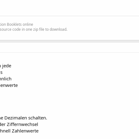
Mod
12
),
0
)

ion Booklets online
source code in one zip file to download.
nnames(findex+
1
)

 jede
us
hnlich
s
 Int
lenwerte
uenz,
10
)

ne Dezimalen schalten.
der Ziffernwechsel
hnell Zahlenwerte