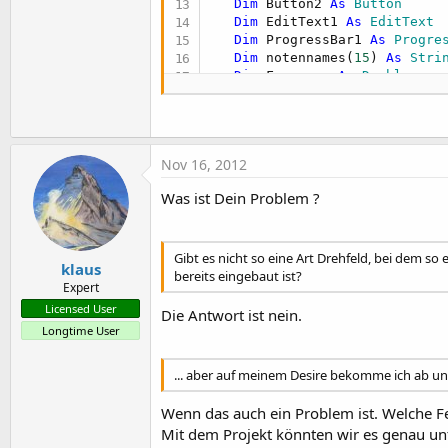
Dim
 Button2 
As
 Button
Dim
 EditText1 
As
 EditText
Dim
 ProgressBar1 
As
 Progre
Dim
 notennames(
15
) 
As
 Stri
Dim
 Frequenz 
As
 Double
Dim
 Label1 
As
 Label
Dim
 Tim 
As
 Timer
Dim
 direction 
As
 Boolean
Nov 16, 2012
Dim
 Increment 
As
 Float
Was ist Dein Problem ?
   ProgressBar1.Initialize(Pro
End
Sub
Gibt es nicht so eine Art Drehfeld, bei dem so
klaus
bereits eingebaut ist?
Expert
Sub
 Activity_Create
(FirstTime
Licensed User
'Do not forget to load the
Die Antwort ist nein.
   Activity.LoadLayout(
"Noten
Longtime User
   EditText1.Text=
"440"
   Label1.Text=
"A"
... aber auf meinem Desire bekomme ich ab u
   Frequenz=
440
   ProgressBar1.Progress=
50
Wenn das auch ein Problem ist. Welche Fe
Mit dem Projekt könnten wir es genau un
   notennames(
1
)=
"A"