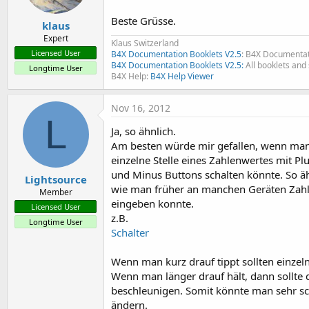
Beste Grüsse.
klaus
        findex = 
Round2
((fff 
Expert
Klaus Switzerland
Licensed User
B4X Documentation Booklets V2.5
: B4X Documentat
If
 findex >= 
0
Then
B4X Documentation Booklets V2.5:
All booklets and 
Longtime User
            Notennamet = note
B4X Help:
B4X Help Viewer
End
If
Nov 16, 2012
L
Return
 Notennamet

Ja, so ähnlich.
Am besten würde mir gefallen, wenn man
End
Sub
einzelne Stelle eines Zahlenwertes mit Pl
und Minus Buttons schalten könnte. So ä
Lightsource
Sub
 Rundung
(Wert 
As
 Double
) 
A
wie man früher an manchen Geräten Zah
Member
eingeben konnte.
If
 Frequenz<
10000
Then
Licensed User
z.B.
Return
5
-
Logarithm
(Freq
Longtime User
Else
Schalter
Return
0
End
If
Wenn man kurz drauf tippt sollten einzel
Wenn man länger drauf hält, dann sollte 
beschleunigen. Somit könnte man sehr sc
End
Sub
ändern.