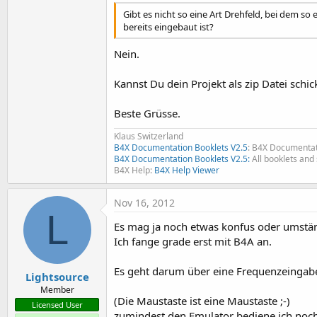
Gibt es nicht so eine Art Drehfeld, bei dem so
bereits eingebaut ist?
Nein.
Kannst Du dein Projekt als zip Datei sch
Beste Grüsse.
Klaus Switzerland
B4X Documentation Booklets V2.5
: B4X Documentat
B4X Documentation Booklets V2.5:
All booklets and 
B4X Help:
B4X Help Viewer
Nov 16, 2012
L
Es mag ja noch etwas konfus oder umstän
Ich fange grade erst mit B4A an.
Es geht darum über eine Frequenzeinga
Lightsource
Member
(Die Maustaste ist eine Maustaste ;-)
Licensed User
zumindest den Emulator bediene ich noch