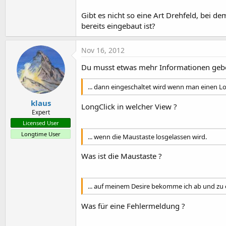
t
Gibt es nicht so eine Art Drehfeld, bei de
e
bereits eingebaut ist?
r
Nov 16, 2012
Du musst etwas mehr Informationen gebe
... dann eingeschaltet wird wenn man einen L
klaus
LongClick in welcher View ?
Expert
Licensed User
Longtime User
... wenn die Maustaste losgelassen wird.
Was ist die Maustaste ?
... auf meinem Desire bekomme ich ab und zu
Was für eine Fehlermeldung ?