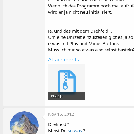
Tim.Enabled=
False
Wenn ich das Programm noch mal aufruf
Tim.Interval=
50
wird er ja nicht neu initialisiert.
End
Sub
Sub
 Notenname
(Freq 
As
 Double
)
Ja, und das mit dem Drehfeld...
'Dim namenindex As In
Um eine Uhrzeit einzustellen gibt es ja so
Dim
 findex 
As
 Int
etwas mit Plus und Minus Buttons.
Dim
 fff 
As
 Double
Muss ich mir so etwas also selbst basteln
Dim
 zwwert 
As
 Double
Attachments
Dim
 Notennamet 
As
 Strin
Dim
 intwert 
As
 Int
        Notennamet = 
""
      Increment = 
Power
(
10
,(
0
NN.zip
        fff = ff(Freq)

42.8 KB · Views: 361
        zwwert = (fff 
Mod
12
)
Nov 16, 2012
      intwert=(zwwert*
100
) 
Mo
Drehfeld ?
Meist Du
so was
?
        ProgressBar1.Progress=