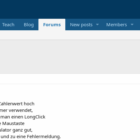
Teach
Blog
Forums
New posts
Members
 Zahlenwert hoch
imer verwendet,
 man einen LongClick
e Maustaste
lator ganz gut,
und zu eine Fehlermeldung.