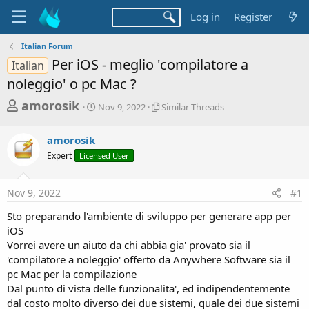
Log in
Register
Italian Forum
Per iOS - meglio 'compilatore a
Italian
noleggio' o pc Mac ?
T
S
S
amorosik
Nov 9, 2022
Similar Threads
t
i
h
a
m
r
amorosik
r
i
t
l
e
Expert
Licensed User
d
a
a
a
r
d
t
T
Nov 9, 2022
#1
e
h
s
r
Sto preparando l'ambiente di sviluppo per generare app per
t
e
iOS
a
a
Vorrei avere un aiuto da chi abbia gia' provato sia il
d
r
'compilatore a noleggio' offerto da Anywhere Software sia il
s
pc Mac per la compilazione
t
Dal punto di vista delle funzionalita', ed indipendentemente
e
dal costo molto diverso dei due sistemi, quale dei due sistemi