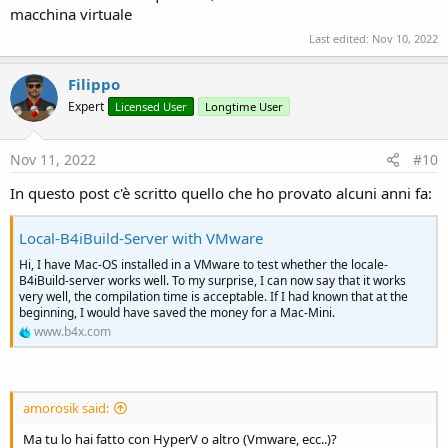
macchina virtuale
Last edited:
Nov 10, 2022
Filippo
Expert
Licensed User
Longtime User
Nov 11, 2022
#10
In questo post c'è scritto quello che ho provato alcuni anni fa:
Local-B4iBuild-Server with VMware
Hi, I have Mac-OS installed in a VMware to test whether the locale-
B4iBuild-server works well. To my surprise, I can now say that it works
very well, the compilation time is acceptable. If I had known that at the
beginning, I would have saved the money for a Mac-Mini.
www.b4x.com
amorosik said:
Ma tu lo hai fatto con HyperV o altro (Vmware, ecc..)?