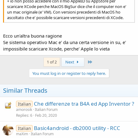
+ io non posso accedere con il mio AppleID su AppStore per
scaricare XCode perche MacOS BigSur dice che il computer non e'
un mac originale (e' VM). Con versioni precedenti di MacOS ho
ascoltato che e' possibile scaricare versioni precedenti di XCode.
Ecco un'altra buona ragione
Se sistema operativo Mac e' da una certa versione in su, e'
impossibile scaricare Xcode, perche' Apple lo vieta
Last
1 of 2
Next
You must log in or register to reply here.
Similar Threads
Che differenze tra B4A ed App Inventor ?
Italian
amorosik
Italian Forum
Replies
6
Feb 20, 2020
Basic4android - db2000 utility - RCC
Italian
maXim
Italian Forum