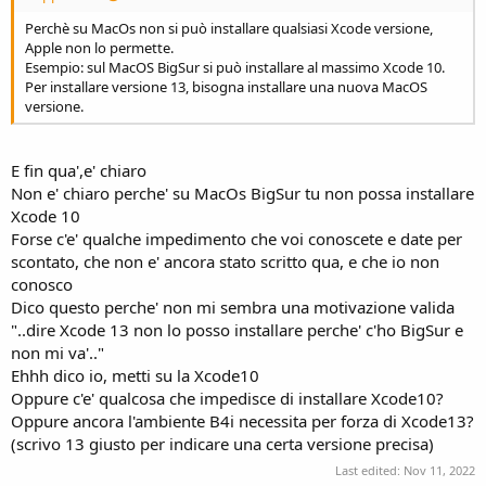
Perchè su MacOs non si può installare qualsiasi Xcode versione,
Apple non lo permette.
Esempio: sul MacOS BigSur si può installare al massimo Xcode 10.
Per installare versione 13, bisogna installare una nuova MacOS
versione.
E fin qua',e' chiaro
Non e' chiaro perche' su MacOs BigSur tu non possa installare
Xcode 10
Forse c'e' qualche impedimento che voi conoscete e date per
scontato, che non e' ancora stato scritto qua, e che io non
conosco
Dico questo perche' non mi sembra una motivazione valida
"..dire Xcode 13 non lo posso installare perche' c'ho BigSur e
non mi va'.."
Ehhh dico io, metti su la Xcode10
Oppure c'e' qualcosa che impedisce di installare Xcode10?
Oppure ancora l'ambiente B4i necessita per forza di Xcode13?
(scrivo 13 giusto per indicare una certa versione precisa)
Last edited:
Nov 11, 2022