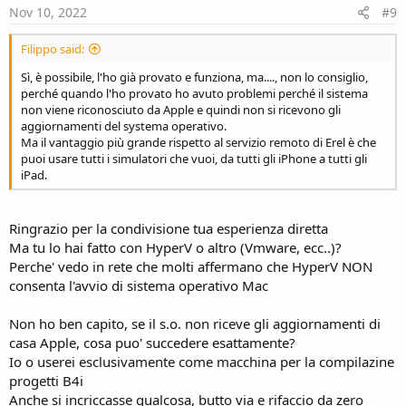
Nov 10, 2022
#9
Filippo said:
Sì, è possibile, l'ho già provato e funziona, ma...., non lo consiglio,
perché quando l'ho provato ho avuto problemi perché il sistema
non viene riconosciuto da Apple e quindi non si ricevono gli
aggiornamenti del systema operativo.
Ma il vantaggio più grande rispetto al servizio remoto di Erel è che
puoi usare tutti i simulatori che vuoi, da tutti gli iPhone a tutti gli
iPad.
Ringrazio per la condivisione tua esperienza diretta
Ma tu lo hai fatto con HyperV o altro (Vmware, ecc..)?
Perche' vedo in rete che molti affermano che HyperV NON
consenta l'avvio di sistema operativo Mac
Non ho ben capito, se il s.o. non riceve gli aggiornamenti di
casa Apple, cosa puo' succedere esattamente?
Io o userei esclusivamente come macchina per la compilazine
progetti B4i
Anche si incriccasse qualcosa, butto via e rifaccio da zero