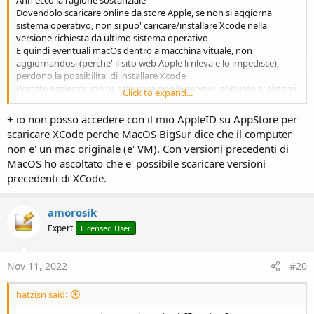
Dovendolo scaricare online da store Apple, se non si aggiorna
sistema operativo, non si puo' caricare/installare Xcode nella
versione richiesta da ultimo sistema operativo
E quindi eventuali macOs dentro a macchina vituale, non
aggiornandosi (perche' il sito web Apple li rileva e lo impedisce),
perdono la possibilita' di installare Xcode
Portate pazienza, ma questa cosa non la sapevo, abituato ai sistemi
Click to expand...
Android le app le installi da dove vuoi
+ io non posso accedere con il mio AppleID su AppStore per
scaricare XCode perche MacOS BigSur dice che il computer
non e' un mac originale (e' VM). Con versioni precedenti di
MacOS ho ascoltato che e' possibile scaricare versioni
precedenti di XCode.
amorosik
Expert
Licensed User
Nov 11, 2022
#20
hatzisn said: