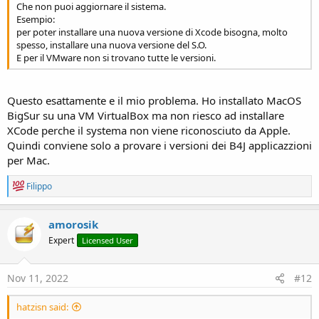
Che non puoi aggiornare il sistema.
Esempio:
per poter installare una nuova versione di Xcode bisogna, molto
spesso, installare una nuova versione del S.O.
E per il VMware non si trovano tutte le versioni.
Questo esattamente e il mio problema. Ho installato MacOS
BigSur su una VM VirtualBox ma non riesco ad installare
XCode perche il systema non viene riconosciuto da Apple.
Quindi conviene solo a provare i versioni dei B4J applicazzioni
per Mac.
R
Filippo
e
a
c
amorosik
t
Expert
Licensed User
i
o
n
s
Nov 11, 2022
#12
:
hatzisn said: