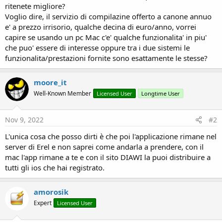
r
ritenete migliore?
Voglio dire, il servizio di compilazine offerto a canone annuo
e' a prezzo irrisorio, qualche decina di euro/anno, vorrei
capire se usando un pc Mac c'e' qualche funzionalita' in piu'
che puo' essere di interesse oppure tra i due sistemi le
funzionalita/prestazioni fornite sono esattamente le stesse?
moore_it
Well-Known Member
Licensed User
Longtime User
Nov 9, 2022
#2
L'unica cosa che posso dirti è che poi l'applicazione rimane nel
server di Erel e non saprei come andarla a prendere, con il
mac l'app rimane a te e con il sito DIAWI la puoi distribuire a
tutti gli ios che hai registrato.
amorosik
Expert
Licensed User