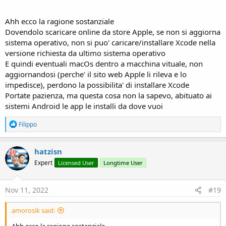
Ahh ecco la ragione sostanziale
Dovendolo scaricare online da store Apple, se non si aggiorna
sistema operativo, non si puo' caricare/installare Xcode nella
versione richiesta da ultimo sistema operativo
E quindi eventuali macOs dentro a macchina vituale, non
aggiornandosi (perche' il sito web Apple li rileva e lo
impedisce), perdono la possibilita' di installare Xcode
Portate pazienza, ma questa cosa non la sapevo, abituato ai
sistemi Android le app le installi da dove vuoi
R
Filippo
e
a
c
hatzisn
t
Expert
Licensed User
Longtime User
i
o
n
s
Nov 11, 2022
#19
:
amorosik said:
Ahh ecco la ragione sostanziale