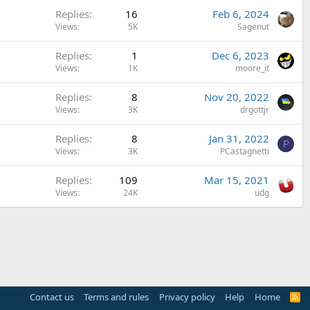
Replies
16
Feb 6, 2024
Views
5K
Sagenut
Replies
1
Dec 6, 2023
Views
1K
moore_it
Replies
8
Nov 20, 2022
Views
3K
drgottjr
Replies
8
Jan 31, 2022
P
Views
3K
PCastagnetti
Replies
109
Mar 15, 2021
Views
24K
udg
Contact us
Terms and rules
Privacy policy
Help
Home
R
S