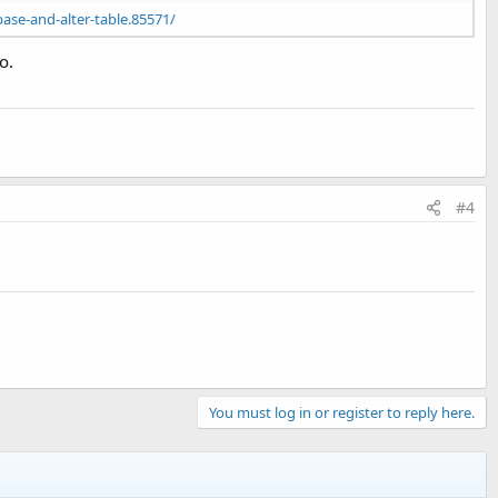
se-and-alter-table.85571/
o.
#4
You must log in or register to reply here.