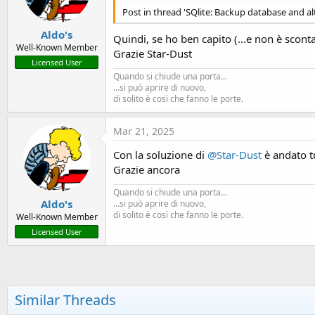
n
Post in thread 'SQlite: Backup database and al
s
:
Aldo's
Quindi, se ho ben capito (...e non è sconta
Well-Known Member
Grazie Star-Dust
Licensed User
Quando si chiude una porta...
...si può aprire di nuovo,
di solito è così che fanno le porte.
Mar 21, 2025
Con la soluzione di
@Star-Dust
è andato t
Grazie ancora
Quando si chiude una porta...
Aldo's
...si può aprire di nuovo,
di solito è così che fanno le porte.
Well-Known Member
Licensed User
Similar Threads