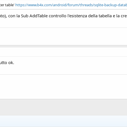
ter table'
https://www.b4x.com/android/forum/threads/sqlite-backup-databa
to), con la Sub AddTable controllo l'esistenza della tabella e la cre
utto ok.