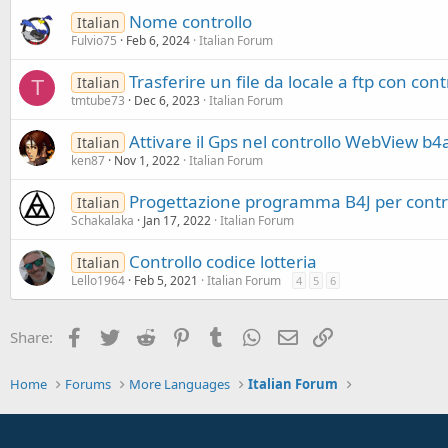
Nome controllo
Italian
Fulvio75
Feb 6, 2024
Italian Forum
Trasferire un file da locale a ftp con cont
Italian
T
tmtube73
Dec 6, 2023
Italian Forum
Attivare il Gps nel controllo WebView b4a
Italian
ken87
Nov 1, 2022
Italian Forum
Progettazione programma B4J per contr
Italian
Schakalaka
Jan 17, 2022
Italian Forum
Controllo codice lotteria
Italian
Lello1964
Feb 5, 2021
Italian Forum
4
5
6
Facebook
Twitter
Reddit
Pinterest
Tumblr
WhatsApp
Email
Link
Share:
Home
Forums
More Languages
Italian Forum