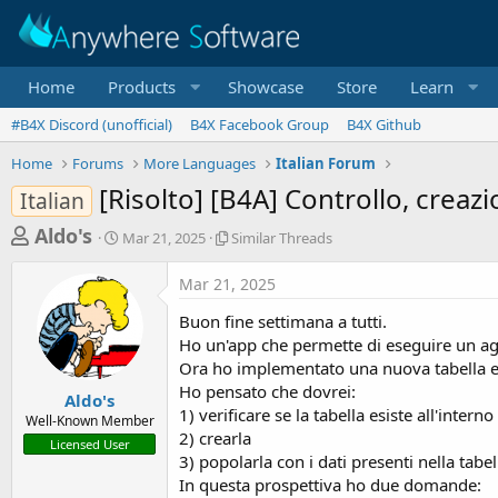
Home
Products
Showcase
Store
Learn
#B4X Discord (unofficial)
B4X Facebook Group
B4X Github
Home
Forums
More Languages
Italian Forum
[Risolto] [B4A] Controllo, crea
Italian
T
S
S
Aldo's
Mar 21, 2025
Similar Threads
t
i
h
a
m
Mar 21, 2025
r
r
i
t
l
e
Buon fine settimana a tutti.
d
a
a
Ho un'app che permette di eseguire un agg
a
r
Ora ho implementato una nuova tabella e vo
d
t
T
Ho pensato che dovrei:
e
h
s
Aldo's
r
1) verificare se la tabella esiste all'interno 
Well-Known Member
t
e
2) crearla
Licensed User
a
a
3) popolarla con i dati presenti nella tabel
d
r
In questa prospettiva ho due domande:
s