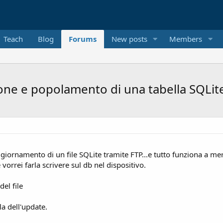
Teach
Blog
Forums
New posts
Members
zione e popolamento di una tabella SQLit
iornamento di un file SQLite tramite FTP...e tutto funziona a mer
rrei farla scrivere sul db nel dispositivo.
del file
la dell'update.