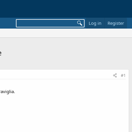
Log in
Register
e
#1
aviglia.