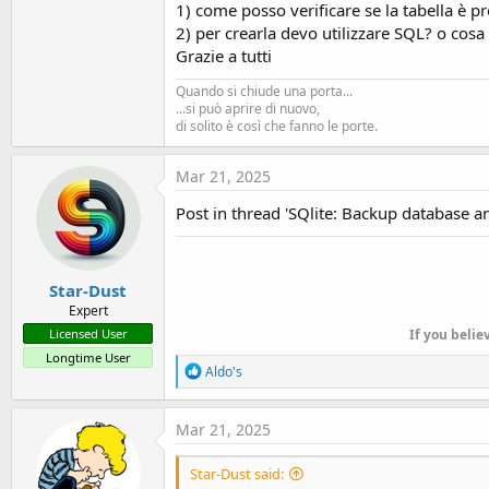
1) come posso verificare se la tabella è pr
t
2) per crearla devo utilizzare SQL? o cosa 
e
Grazie a tutti
r
Quando si chiude una porta...
...si può aprire di nuovo,
di solito è così che fanno le porte.
Mar 21, 2025
Post in thread 'SQlite: Backup database an
Star-Dust
Expert
Licensed User
If you belie
Longtime User
R
Aldo's
e
a
c
Mar 21, 2025
t
i
Star-Dust said:
o