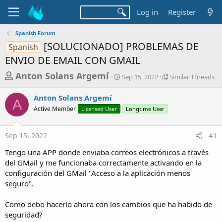
Log in
Register
Spanish Forum
[SOLUCIONADO] PROBLEMAS DE
Spanish
ENVIO DE EMAIL CON GMAIL
T
S
S
Anton Solans Argemí
Sep 15, 2022
Similar Threads
t
i
h
a
m
Anton Solans Argemí
r
r
i
A
Active Member
Licensed User
t
Longtime User
l
e
d
a
a
a
r
Sep 15, 2022
#1
d
t
T
e
h
s
Tengo una APP donde enviaba correos electrónicos a través
r
t
del GMail y me funcionaba correctamente activando en la
e
a
configuración del GMail "Acceso a la aplicación menos
a
d
seguro".
r
s
t
Como debo hacerlo ahora con los cambios que ha habido de
e
seguridad?