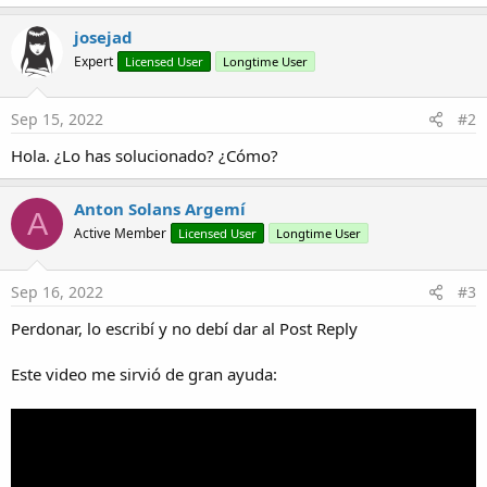
r
josejad
Expert
Licensed User
Longtime User
Sep 15, 2022
#2
Hola. ¿Lo has solucionado? ¿Cómo?
Anton Solans Argemí
A
Active Member
Licensed User
Longtime User
Sep 16, 2022
#3
Perdonar, lo escribí y no debí dar al Post Reply
Este video me sirvió de gran ayuda: