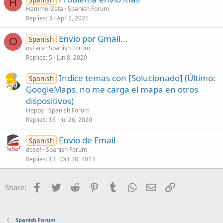
H
HammerZeta
Spanish Forum
Replies
3
Apr 2, 2021
Envio por Gmail...
Spanish
O
oscarv
Spanish Forum
Replies
5
Jun 8, 2020
Indice temas con [Solucionado] (Último:
Spanish
GoogleMaps, no me carga el mapa en otros
dispositivos)
Heppy
Spanish Forum
Replies
16
Jul 26, 2020
Envio de Email
Spanish
desof
Spanish Forum
Replies
13
Oct 28, 2013
Facebook
Twitter
Reddit
Pinterest
Tumblr
WhatsApp
Email
Link
Share:
Spanish Forum