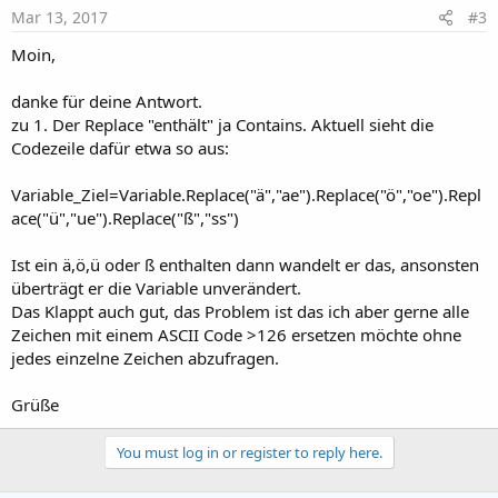
Mar 13, 2017
#3
Moin,
danke für deine Antwort.
zu 1. Der Replace "enthält" ja Contains. Aktuell sieht die
Codezeile dafür etwa so aus:
Variable_Ziel=Variable.Replace("ä","ae").Replace("ö","oe").Repl
ace("ü","ue").Replace("ß","ss")
Ist ein ä,ö,ü oder ß enthalten dann wandelt er das, ansonsten
überträgt er die Variable unverändert.
Das Klappt auch gut, das Problem ist das ich aber gerne alle
Zeichen mit einem ASCII Code >126 ersetzen möchte ohne
jedes einzelne Zeichen abzufragen.
Grüße
You must log in or register to reply here.