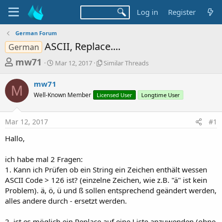
Log in
Register
German Forum
ASCII, Replace....
German
T
S
S
mw71
Mar 12, 2017
Similar Threads
t
i
h
a
m
mw71
r
r
i
M
Well-Known Member
t
Licensed User
l
Longtime User
e
d
a
a
a
r
Mar 12, 2017
#1
d
t
T
e
h
s
Hallo,
r
t
e
a
ich habe mal 2 Fragen:
a
d
1. Kann ich Prüfen ob ein String ein Zeichen enthält wessen
r
s
ASCII Code > 126 ist? (einzelne Zeichen, wie z.B. "ä" ist kein
t
Problem). ä, ö, ü und ß sollen entsprechend geändert werden,
e
alles andere durch - ersetzt werden.
r
2. ist es möglich ein Replace auf eine Liste anzuwenden (ohne