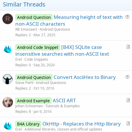
Similar Threads
Measuring height of text with
Android Question
R
u
non-ASCII characters
e
RB Smissaert
Android Questions
s
Replies
2
Mar 27, 2025
t
[B4X] SQLite case
i
Android Code Snippet
r
insensitive searches with non-ASCII text
o
t
n
Erel
Code Snippets
i
Replies
0
Sep 20, 2020
c
Convert AsciiHex to Binary
l
Android Question
u
Steve Piehl
Android Questions
e
Replies
2
Oct 19, 2016
e
s
ASCII ART
Android Example
t
r
Johan Schoeman
Tutorials & Examples
i
Replies
8
Jan 9, 2016
t
o
i
n
OkHttp - Replaces the Http library
B4A Library
c
r
Erel
Additional libraries, classes and official updates
l