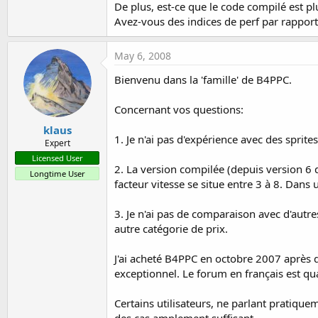
De plus, est-ce que le code compilé est p
t
Avez-vous des indices de perf par rapport
e
r
May 6, 2008
Bienvenu dans la 'famille' de B4PPC.
Concernant vos questions:
klaus
1. Je n'ai pas d'expérience avec des sprites
Expert
Licensed User
2. La version compilée (depuis version 6
Longtime User
facteur vitesse se situe entre 3 à 8. Dans
3. Je n'ai pas de comparaison avec d'aut
autre catégorie de prix.
J'ai acheté B4PPC en octobre 2007 après qu
exceptionnel. Le forum en français est qu
Certains utilisateurs, ne parlant pratique