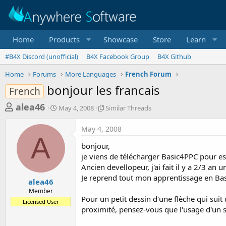
Home
Products
Showcase
Store
Learn
#B4X Discord (unofficial)
B4X Facebook Group
B4X Github
Home
Forums
More Languages
French Forum
bonjour les francais
French
T
S
S
alea46
May 4, 2008
Similar Threads
t
i
h
a
m
May 4, 2008
r
r
i
A
t
l
e
bonjour,
d
a
a
je viens de télécharger Basic4PPC pour ess
a
r
Ancien devellopeur, j'ai fait il y a 2/3 an
d
t
T
Je reprend tout mon apprentissage en Ba
e
h
s
alea46
r
Member
t
e
Pour un petit dessin d'une flèche qui suit
Licensed User
a
a
proximité, pensez-vous que l'usage d'un s
d
r
s