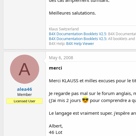
des cas amplement suffisant.
Meilleures salutations.
Klaus Switzerland
B4X Documentation Booklets V2.5
: B4X Documentat
B4X Documentation Booklets V2.5:
All booklets and 
B4X Help:
B4X Help Viewer
May 6, 2008
A
merci
Merci KLAUSS et milles excuses pour le tit
alea46
Je regarde pas mal sur le forum anglais, mai
Member
(J'ai mis 2 jours
pour comprendre a quoi
Licensed User
Le langage est vraiment super. j'espère arriv
Albert,
46 Lot