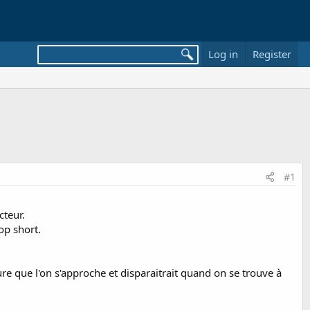
Log in
Register
#1
cteur.
op short.
re que l'on s'approche et disparaitrait quand on se trouve à