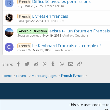
Difficulté avec les permissions
French
R
RTy
Mar 23, 2025
French Forum
Livrets en francais
French
haxa
Jan 20, 2023
French Forum
existe t-il un forum en Francais
Android Question
Soussan georges
Nov 19, 2018
Android Questions
Le Keyboard Francais est complex!!
French
C
colin9876
May 31, 2008
French Forum
Facebook
Twitter
Reddit
Pinterest
Tumblr
WhatsApp
Email
Link
Share:
Home
Forums
More Languages
French Forum
This site uses cookies to
By 