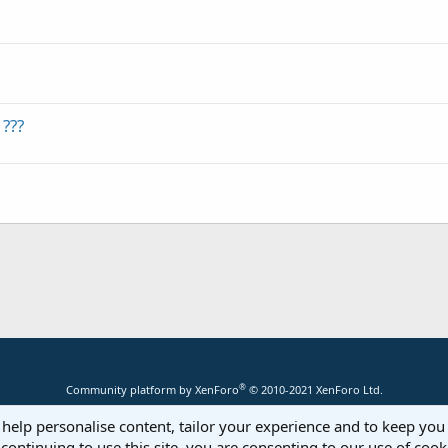
 ???
®
Community platform by XenForo
© 2010-2021 XenForo Ltd.
 help personalise content, tailor your experience and to keep you 
continuing to use this site, you are consenting to our use of cook