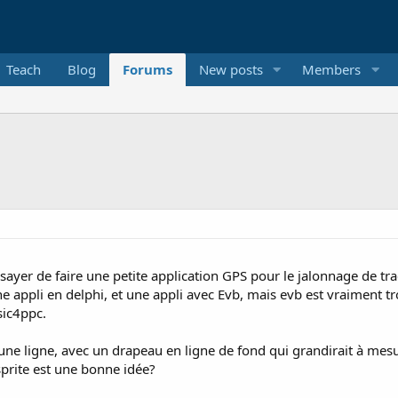
Teach
Blog
Forums
New posts
Members
ayer de faire une petite application GPS pour le jalonnage de tra
 une appli en delphi, et une appli avec Evb, mais evb est vraiment tr
sic4ppc.
 une ligne, avec un drapeau en ligne de fond qui grandirait à mesu
prite est une bonne idée?