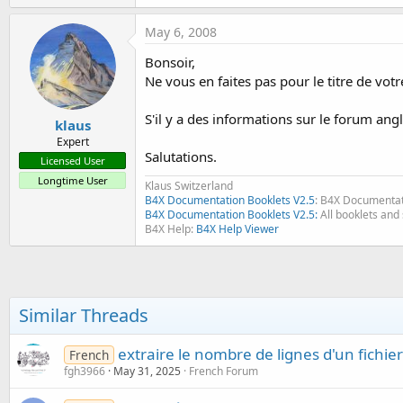
May 6, 2008
Bonsoir,
Ne vous en faites pas pour le titre de vot
S'il y a des informations sur le forum an
klaus
Expert
Salutations.
Licensed User
Longtime User
Klaus Switzerland
B4X Documentation Booklets V2.5
: B4X Documentat
B4X Documentation Booklets V2.5:
All booklets and 
B4X Help:
B4X Help Viewer
Similar Threads
extraire le nombre de lignes d'un fichie
French
fgh3966
May 31, 2025
French Forum