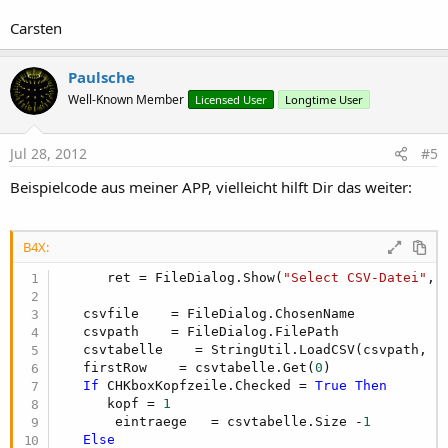
Carsten
Paulsche
Well-Known Member
Licensed User
Longtime User
Jul 28, 2012
#5
Beispielcode aus meiner APP, vielleicht hilft Dir das weiter:
B4X:
      ret = FileDialog.Show(
"Select CSV-Datei"
, 
   csvfile    = FileDialog.ChosenName

   csvpath    = FileDialog.FilePath

   csvtabelle    = StringUtil.LoadCSV(csvpath, c
   firstRow    = csvtabelle.Get(
0
)              
If
 CHKboxKopfzeile.Checked = 
True
Then
      kopf = 
1
       eintraege   = csvtabelle.Size -
1
Else