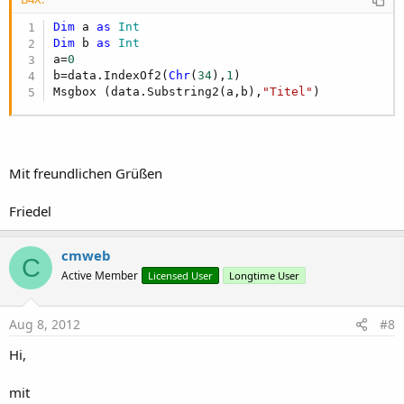
Dim
 a 
as
 Int
Dim
 b 
as
 Int
a=
0
b=data.IndexOf2(
Chr
(
34
),
1
)

Msgbox (data.Substring2(a,b),
"Titel"
)
Mit freundlichen Grüßen
Friedel
cmweb
C
Active Member
Licensed User
Longtime User
Aug 8, 2012
#8
Hi,
mit