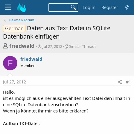
Log in
Register
German Forum
Daten aus Text Datei in SQLite
German
Datenbank einfügen
T
S
S
friedwald
Jul 27, 2012
Similar Threads
t
i
h
a
m
friedwald
r
r
i
F
Member
t
l
e
d
a
a
a
r
Jul 27, 2012
#1
d
t
T
e
h
s
Hallo,
r
t
ist es möglich aus einer ausgewählten Text Datei den Inhalt in
e
a
eine SQLite Datenbank zuschreiben?
a
d
Wenn ja könntet ihr mir es bitte erklären?
r
s
t
Aufbau TXT-Datei:
e