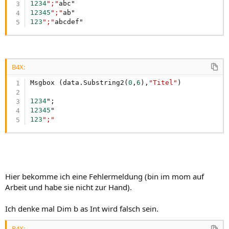
1234
";"
12345
";"
123
";"
abcdef"
B4X:
Msgbox (data.Substring2(
0
,
6
),
"Titel"
)

1234
12345
123
";"
Hier bekomme ich eine Fehlermeldung (bin im mom auf
Arbeit und habe sie nicht zur Hand).
Ich denke mal Dim b as Int wird falsch sein.
B4X: