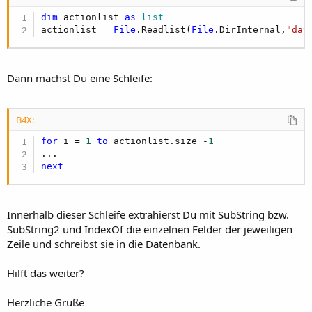
dim
 actionlist 
as
 list
actionlist = 
File
.Readlist(
File
.DirInternal,
"dat
Dann machst Du eine Schleife:
B4X:
for
 i = 
1
to
 actionlist.size -
1
next
Innerhalb dieser Schleife extrahierst Du mit SubString bzw.
SubString2 und IndexOf die einzelnen Felder der jeweiligen
Zeile und schreibst sie in die Datenbank.
Hilft das weiter?
Herzliche Grüße