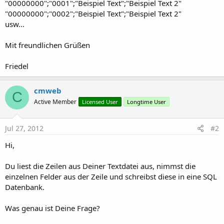
r
"00000000";"0001";"Beispiel Text";"Beispiel Text 2"
"00000000";"0002";"Beispiel Text";"Beispiel Text 2"
usw...
Mit freundlichen Grüßen
Friedel
cmweb
C
Active Member
Licensed User
Longtime User
Jul 27, 2012
#2
Hi,
Du liest die Zeilen aus Deiner Textdatei aus, nimmst die
einzelnen Felder aus der Zeile und schreibst diese in eine SQL
Datenbank.
Was genau ist Deine Frage?