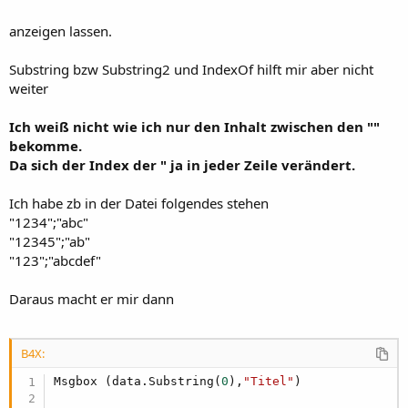
anzeigen lassen.
      SQLtnk.ExecNonQuery(
"INSERT INTO Tankdaten
Next
Substring bzw Substring2 und IndexOf hilft mir aber nicht
weiter
Ich weiß nicht wie ich nur den Inhalt zwischen den ""
bekomme.
Da sich der Index der " ja in jeder Zeile verändert.
Ich habe zb in der Datei folgendes stehen
"1234";"abc"
"12345";"ab"
"123";"abcdef"
Daraus macht er mir dann
B4X:
Msgbox (data.Substring(
0
),
"Titel"
)
