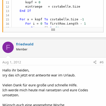
      kopf = 
0
      eintraege   = csvtabelle.Size

End
If
For
 x = kopf 
To
 csvtabelle.Size -
1
For
 i = 
0
To
 firstRow.Length - 
1
Dim
 row() 
As
 String
         row = csvtabelle.Get(x)                
Next
friedwald
      datum      = row(SNRdatum-
1
)              
F
If
 datum.Length = 
10
Then
Member
Dim
 datkurz 
As
 StringBuilder
         datkurz.Initialize

Aug 1, 2012
#6
         datkurz.Append(datum)

         datkurz.Remove(
6
,
8
)                    
Hallo ihr beiden,
         datum    = datkurz 

sry das ich jetzt erst antworte war im Urlaub.
End
If
      ticks      = 
DateTime
.DateParse(datum)    
Vielen Dank für eure große und schnelle Hilfe.
If
 SNRzeit > 
0
Then
Ich werde mich heute mal ransetzen und eure Codes
         zeit_string   = row(SNRzeit-
1
)         
umsetzen.
Else
         zeit_string = 
"12:00"
Wünsch euch eine angenehme Woche
End
If