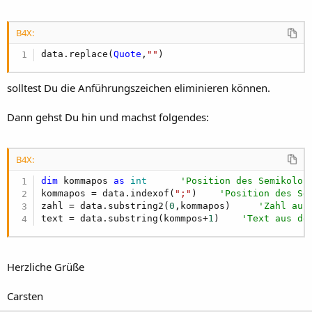
B4X:
data.replace(
Quote
,
""
)
solltest Du die Anführungszeichen eliminieren können.
Dann gehst Du hin und machst folgendes:
B4X:
dim
 kommapos 
as
 int
'Position des Semikolon
kommapos = data.indexof(
";"
)    
'Position des Se
zahl = data.substring2(
0
,kommapos)     
'Zahl aus
text = data.substring(kommpos+
1
)    
'Text aus de
Herzliche Grüße
Carsten