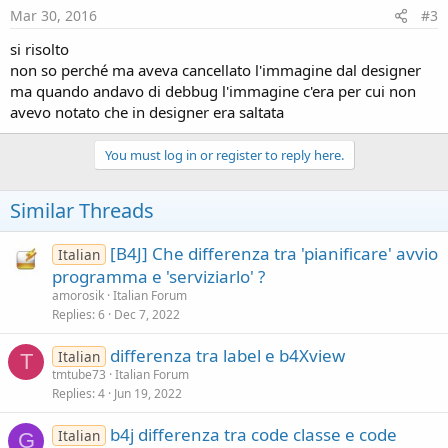
Mar 30, 2016
#3
si risolto
non so perché ma aveva cancellato l'immagine dal designer
ma quando andavo di debbug l'immagine c'era per cui non
avevo notato che in designer era saltata
You must log in or register to reply here.
Similar Threads
[B4J] Che differenza tra 'pianificare' avvio
Italian
programma e 'serviziarlo' ?
amorosik
Italian Forum
Replies
6
Dec 7, 2022
differenza tra label e b4Xview
Italian
T
tmtube73
Italian Forum
Replies
4
Jun 19, 2022
b4j differenza tra code classe e code
Italian
G