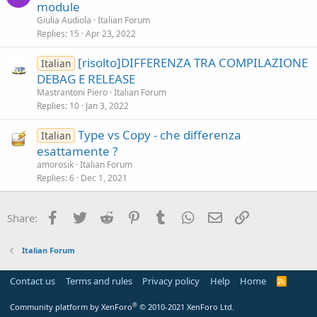
module
Giulia Audiola
Italian Forum
Replies
15
Apr 23, 2022
[risolto]DIFFERENZA TRA COMPILAZIONE
Italian
DEBAG E RELEASE
Mastrantoni Piero
Italian Forum
Replies
10
Jan 3, 2022
Type vs Copy - che differenza
Italian
esattamente ?
amorosik
Italian Forum
Replies
6
Dec 1, 2021
Facebook
Twitter
Reddit
Pinterest
Tumblr
WhatsApp
Email
Link
Share:
Italian Forum
Contact us
Terms and rules
Privacy policy
Help
Home
R
S
S
®
Community platform by XenForo
© 2010-2021 XenForo Ltd.