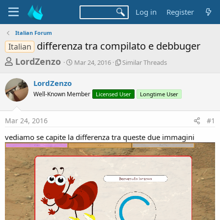
Log in
Register
Italian Forum
differenza tra compilato e debbuger
Italian
T
S
S
LordZenzo
Mar 24, 2016
Similar Threads
t
i
h
a
m
LordZenzo
r
r
i
Well-Known Member
t
Licensed User
l
Longtime User
e
d
a
a
a
r
Mar 24, 2016
#1
d
t
T
e
h
s
vediamo se capite la differenza tra queste due immagini
r
t
e
a
a
d
r
s
t
e
r