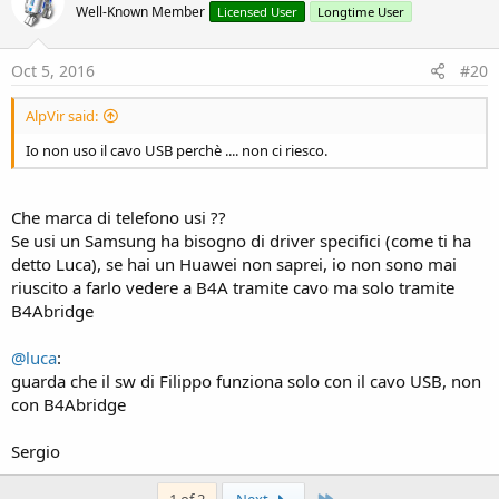
Well-Known Member
Licensed User
Longtime User
Oct 5, 2016
#20
AlpVir said:
Io non uso il cavo USB perchè .... non ci riesco.
Che marca di telefono usi ??
Se usi un Samsung ha bisogno di driver specifici (come ti ha
detto Luca), se hai un Huawei non saprei, io non sono mai
riuscito a farlo vedere a B4A tramite cavo ma solo tramite
B4Abridge
@luca
:
guarda che il sw di Filippo funziona solo con il cavo USB, non
con B4Abridge
Sergio
Last
1 of 2
Next