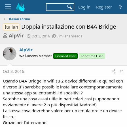
Log in
Register
Italian Forum
Doppia installazione con B4A Bridge
Italian
T
S
S
AlpVir
Oct 3, 2016
Similar Threads
t
i
h
a
m
r
AlpVir
r
i
t
l
e
Well-Known Member
Licensed User
Longtime User
d
a
a
a
r
d
t
T
Oct 3, 2016
#1
e
h
s
r
Usando B4A Bridge in wifi su 2 device differenti (e quindi con
t
e
diverso IP) sarebbe possibile installare contemporaneamente
a
a
una stessa app su entrambi i dispositivi ?
d
r
Sarebbe una cosa assai utile in particolari casi (supponendo
s
ovviamente di avere 2 o più dispositivi Android)
t
La stessa cosa dovrebbe valere per un emulatore e un device
e
fisico.
r
Grazie per l'attenzione.