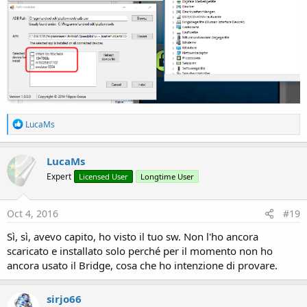
R
LucaMs
e
a
c
LucaMs
t
Expert
Licensed User
Longtime User
i
o
n
s
Oct 4, 2016
#19
:
Sì, sì, avevo capito, ho visto il tuo sw. Non l'ho ancora
scaricato e installato solo perché per il momento non ho
ancora usato il Bridge, cosa che ho intenzione di provare.
sirjo66