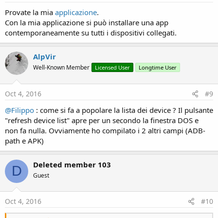
:
Provate la mia
applicazione
.
Con la mia applicazione si può installare una app
contemporaneamente su tutti i dispositivi collegati.
AlpVir
Well-Known Member
Licensed User
Longtime User
Oct 4, 2016
#9
@Filippo
: come si fa a popolare la lista dei device ? Il pulsante
"refresh device list" apre per un secondo la finestra DOS e
non fa nulla. Ovviamente ho compilato i 2 altri campi (ADB-
path e APK)
Deleted member 103
D
Guest
Oct 4, 2016
#10