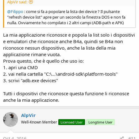
AlpVir said:
@Filippo
: come si fa a popolare la lista dei device ? Il pulsante
"refresh device list" apre per un secondo la finestra DOS e non fa
nulla. Ovviamente ho compilato i 2 altri campi (ADB-path e APK)
La mia applicazione riconosce e popola la list solo i dispositivi
e emulatori che riconosce anche B4a, quindi se B4a non
riconosce nessun dispositivo, anche la lista della mia
applicazione rimane vuota.
Prova questo, che è quello che uso io:
1. apri una CMD
2. vai nella cartella "C:\...\android-sdk\platform-tools"
3. scrivi "adb.exe devices"
Tutti i dispositivi che riconosce questa funzione li riconosce
anche la mia applicazione.
AlpVir
Well-Known Member
Licensed User
Longtime User
Oct 4, 2016
#11