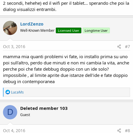
2 secondi, hehehe) ed il wifi per il tablet... sperando che poi la
dialog visualizzi entrambi.
LordZenzo
Well-Known Member
Licensed User
Longtime User
Oct 3, 2016
#7
mamma mia quanti problemi vi fate, io installo prima su uno
poi sull'altro, perdo due minuti e non mi cambia la vita, anche
perche poi che fate debbug doppio con un ide solo?
impossibile , al limite aprite due istanze dell'ide e fate doppio
debug in contemporanea
R
LucaMs
e
a
c
Deleted member 103
D
t
Guest
i
o
n
s
Oct 4, 2016
#8