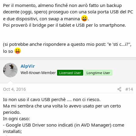
Per il momento, almeno finché non avrò fatto un backup
decente (oggi, spero) proseguo con una sola porta USB del PC
e due dispositivi, con swap a manina
.
Poi proverò il bridge per il tablet e USB per lo smartphone.
(si potrebbe anche rispondere a questo mio post: "e 'sti c...i?",
lo so
AlpVir
Well-Known Member
Licensed User
Longtime User
Oct 4, 2016
#14
Io non uso il cavo USB perchè .... non ci riesco.
Ma mi sembra che una volta lo avevo usato per un certo
periodo.
In ogni caso:
- Google USB Driver sono indicati (in AVD Manager) come
installati;