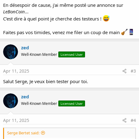
En désespoir de cause, j’ai même posté une annonce sur
LeBonCoin
...
C’est dire à quel point je cherche des testeurs !
Faites pas vos timides, venez me filer un coup de main
zed
Well-Known Member
Licensed User
Apr 11, 2025
#3
Salut Serge, Je veux bien tester pour toi.
zed
Well-Known Member
Licensed User
Apr 11, 2025
#4
Serge Bertet said: