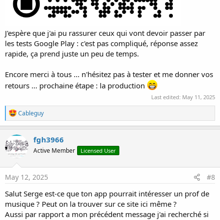
J'espère que j'ai pu rassurer ceux qui vont devoir passer par
les tests Google Play : c'est pas compliqué, réponse assez
rapide, ça prend juste un peu de temps.
Encore merci à tous ... n'hésitez pas à tester et me donner vos
retours ... prochaine étape : la production
Last edited:
May 11, 2025
R
Cableguy
e
a
c
fgh3966
t
Active Member
Licensed User
i
o
n
s
May 12, 2025
#8
:
Salut Serge est-ce que ton app pourrait intéresser un prof de
musique ? Peut on la trouver sur ce site ici même ?
Aussi par rapport a mon précédent message j'ai recherché si