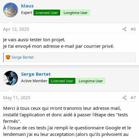
klaus
Expert
Licensed User
Longtime User
Apr 12, 2025
#6
Je vais aussi tester ton projet.
Je t'ai envoyé mon adresse e-mail par courrier privé.
R
Serge Bertet
e
a
c
Serge Bertet
t
Active Member
Licensed User
Longtime User
i
o
n
s
May 11, 2025
#7
:
Merci à tous ceux qui m'ont transmis leur adresse mail,
installé l'application et donc aidé à passer l'étape des "tests
fermés".
À l'issue de ces tests j'ai rempli le questionnaire Google et le
lendemain j'ai eu leur acceptation (alors qu'ils prévoient au