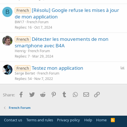
[Résolu] Google refuse les mises à jour
French
B
de mon application
BW17
French Forum
Replies
16
Oct 7, 2024
Détecter les mouvements de mon
French
smartphone avec B4A
Henrig
French Forum
Replies
7
Mar 29, 2024
P
Testez mon application
French
o
Serge Bertet
French Forum
Replies
54
Nov 7, 2022
l
l
Facebook
Twitter
Reddit
Pinterest
Tumblr
WhatsApp
Email
Link
Share:
French Forum
Contact us
Terms and rules
Privacy policy
Help
Home
R
S