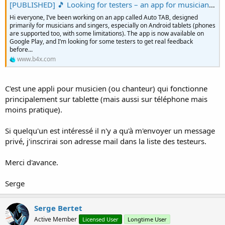
r
[PUBLISHED] 🎵 Looking for testers – an app for musicians and singers (tablet-focused)
Hi everyone, I’ve been working on an app called Auto TAB, designed
primarily for musicians and singers, especially on Android tablets (phones
are supported too, with some limitations). The app is now available on
Google Play, and I’m looking for some testers to get real feedback
before...
www.b4x.com
C'est une appli pour musicien (ou chanteur) qui fonctionne
principalement sur tablette (mais aussi sur téléphone mais
moins pratique).
Si quelqu'un est intéressé il n'y a qu'à m'envoyer un message
privé, j'inscrirai son adresse mail dans la liste des testeurs.
Merci d'avance.
Serge
Serge Bertet
Active Member
Licensed User
Longtime User