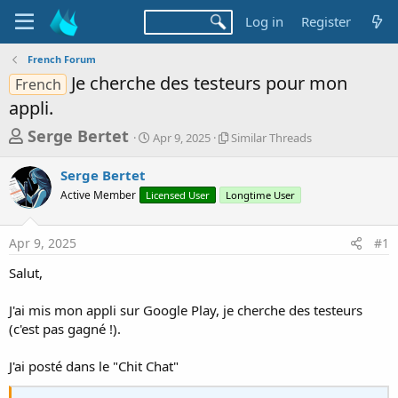
Log in
Register
French Forum
Je cherche des testeurs pour mon
French
appli.
T
S
S
Serge Bertet
Apr 9, 2025
Similar Threads
t
i
h
a
m
Serge Bertet
r
r
i
Active Member
Licensed User
t
Longtime User
l
e
d
a
a
a
r
Apr 9, 2025
#1
d
t
T
e
h
s
Salut,
r
t
e
a
J'ai mis mon appli sur Google Play, je cherche des testeurs
a
d
(c'est pas gagné !).
r
s
t
J'ai posté dans le "Chit Chat"
e