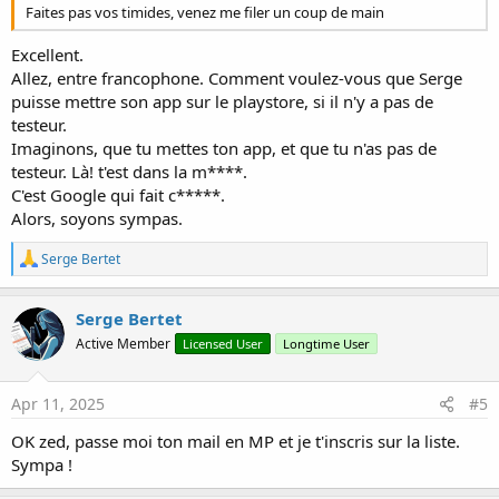
Faites pas vos timides, venez me filer un coup de main
Excellent.
Allez, entre francophone. Comment voulez-vous que Serge
puisse mettre son app sur le playstore, si il n'y a pas de
testeur.
Imaginons, que tu mettes ton app, et que tu n'as pas de
testeur. Là! t'est dans la m****.
C'est Google qui fait c*****.
Alors, soyons sympas.
R
Serge Bertet
e
a
c
Serge Bertet
t
Active Member
Licensed User
Longtime User
i
o
n
s
Apr 11, 2025
#5
:
OK zed, passe moi ton mail en MP et je t'inscris sur la liste.
Sympa !