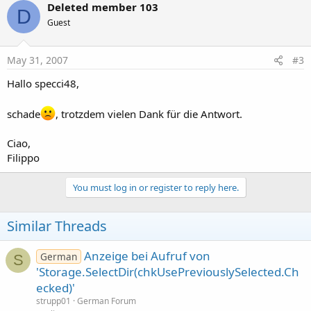
Deleted member 103
D
Guest
May 31, 2007
#3
Hallo specci48,
schade
, trotzdem vielen Dank für die Antwort.
Ciao,
Filippo
You must log in or register to reply here.
Similar Threads
Anzeige bei Aufruf von
German
S
'Storage.SelectDir(chkUsePreviouslySelected.Ch
ecked)'
strupp01
German Forum