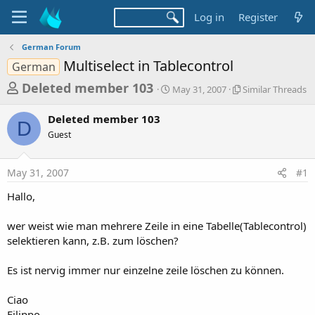
Log in
Register
German Forum
Multiselect in Tablecontrol
German
T
S
S
Deleted member 103
May 31, 2007
Similar Threads
t
i
h
a
m
Deleted member 103
r
r
i
D
Guest
t
l
e
d
a
a
a
r
May 31, 2007
#1
d
t
T
e
h
s
Hallo,
r
t
e
a
wer weist wie man mehrere Zeile in eine Tabelle(Tablecontrol)
a
d
selektieren kann, z.B. zum löschen?
r
s
t
Es ist nervig immer nur einzelne zeile löschen zu können.
e
r
Ciao
Filippo