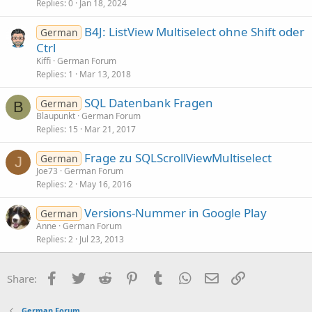
Replies
0
Jan 18, 2024
B4J: ListView Multiselect ohne Shift oder
German
Ctrl
Kiffi
German Forum
Replies
1
Mar 13, 2018
SQL Datenbank Fragen
German
B
Blaupunkt
German Forum
Replies
15
Mar 21, 2017
Frage zu SQLScrollViewMultiselect
German
J
Joe73
German Forum
Replies
2
May 16, 2016
Versions-Nummer in Google Play
German
Anne
German Forum
Replies
2
Jul 23, 2013
Facebook
Twitter
Reddit
Pinterest
Tumblr
WhatsApp
Email
Link
Share:
German Forum