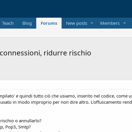
Teach
Blog
Forums
New posts
Members
connessioni, ridurre rischio
mpilato' e quindi tutto ciò che usiamo, inserito nel codice, come
usato in modo improprio per non dire altro. L'offuscamento rende so
 rischio o annullarlo?
tp, Pop3, Smtp?