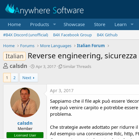
Home
Products
Showcase
Store
Learn
#B4X Discord (unofficial)
B4X Facebook Group
B4X Github
Home
Forums
More Languages
Italian Forum
Reverse engineering, sicurezza 
Italian
T
S
S
calsdn
Apr 3, 2017
Similar Threads
t
i
h
a
m
1
2
Next
r
r
i
t
l
e
Apr 3, 2017
d
a
a
a
r
Sappiamo che il file apk può essere 'deco
d
t
T
rete può venire carpito e potrebbe essere 
e
h
s
problema.
r
t
e
calsdn
a
a
Che strategie avete adottato per ridurre il
Member
d
Ad esempio una connessione Rdc, http, F
r
Licensed User
s