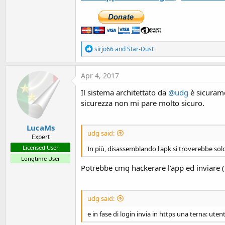
R
sirjo66
and
Star-Dust
e
a
c
Apr 4, 2017
t
i
Il sistema architettato da
@udg
è sicurame
o
sicurezza non mi pare molto sicuro.
n
s
:
LucaMs
udg said:
Expert
Licensed User
In più, disassemblando l'apk si troverebbe sol
Longtime User
Potrebbe cmq hackerare l'app ed inviare (
udg said:
e in fase di login invia in https una terna: ut