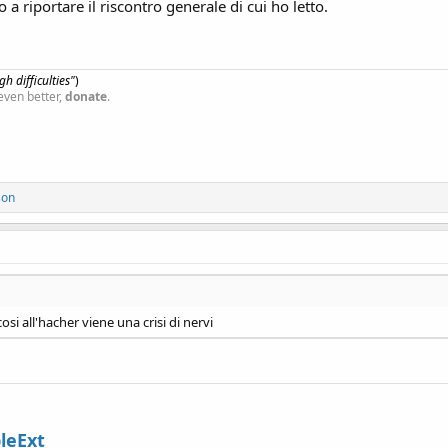
a riportare il riscontro generale di cui ho letto.
h difficulties"
)
even better,
donate
.
son
si all'hacher viene una crisi di nervi
leExt