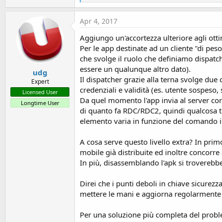
e
a
c
Apr 4, 2017
t
i
Aggiungo un'accortezza ulteriore agli otti
o
Per le app destinate ad un cliente "di pes
n
s
che svolge il ruolo che definiamo dispatch
:
essere un qualunque altro dato).
udg
Il dispatcher grazie alla terna svolge due c
Expert
credenziali e validità (es. utente sospeso,
Licensed User
Da quel momento l'app invia al server corr
Longtime User
di quanto fa RDC/RDC2, quindi qualcosa t
elemento varia in funzione del comando i
A cosa serve questo livello extra? In pri
mobile già distribuite ed inoltre concorre 
In più, disassemblando l'apk si troverebbe
Direi che i punti deboli in chiave sicurezz
mettere le mani e aggiorna regolarmente s
Per una soluzione più completa del proble