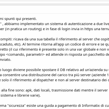
mi spunti qui presenti.
o" , abbiamo implementato un sistema di autenticazione a due livell
er (in pratica un routing) e in fase di login invia in https una t
ompiti: ricava da una sua tabella il riferimento al server che ospita
 scaduto, etc). Al termine ritorna all'app un codice di errore e se q
etto (il cui riferimento è presente solo in una var globale e non v
ipo <comando, parametri> ed attende in risposta un pacchetto del
nviato.
mo luogo diviene possibile spostare il DB relativo ad un'azienda 
a consentire una distribuzione del carico tra più server (aziende 1
 solo il riferimento al dispatcher e non al server destinatario d
a alla fine sono: apk, dati locali, trasmissione dati mentre il serv
istema e librerie varie).
ma "sicurezza" esiste una guida a pagamento di Informatix di cui