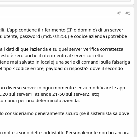
#5
i. L'app contiene il riferimento (IP o dominio) di un server
erna: utente, password (md5/sh256) e codice azienda (potrebbe
 i dati di quell'azienda e su quel server verifica correttezza
uesto è zero anche il riferimento al server corretto.
iene mai salvato in locale) una serie di comandi sulla falsariga
 tipo <codice errore, payload di risposta> dove il secondo
su un diverso server in ogni momento senza modificare le app
..20 sul server1, aziende 21-50 sul server2, etc).
ei comandi per una determinata azienda.
er lo consideriamo generalmente sicuro (se il sistemista sa dove
 molti si sono detti soddisfatti. Personalemnte non ho ancora