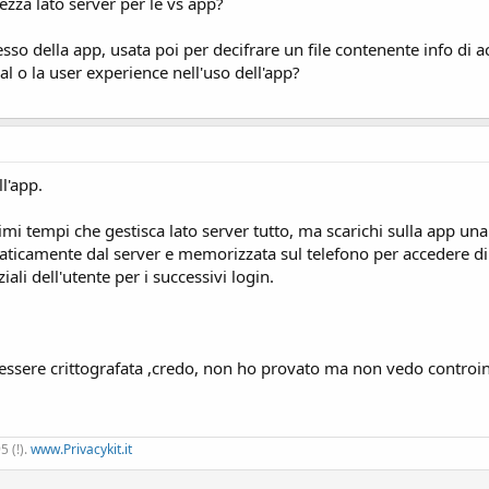
zza lato server per le vs app?
esso della app, usata poi per decifrare un file contenente info di a
al o la user experience nell'uso dell'app?
ll'app.
mi tempi che gestisca lato server tutto, ma scarichi sulla app una
maticamente dal server e memorizzata sul telefono per accedere d
li dell'utente per i successivi login.
ssere crittografata ,credo, non ho provato ma non vedo controin
 (!).
www.Privacykit.it