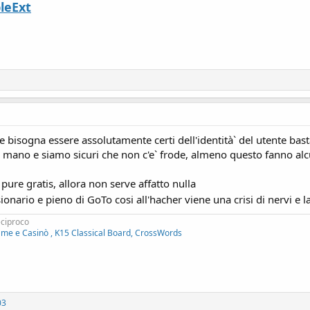
leExt
 bisogna essere assolutamente certi dell'identità` del utente bas
to a mano e siamo sicuri che non c'e` frode, almeno questo fanno 
pure gratis, allora non serve affatto nulla
ionario e pieno di GoTo cosi all'hacher viene una crisi di nervi e l
eciproco
ame e Casinò , K15 Classical Board, CrossWords
03