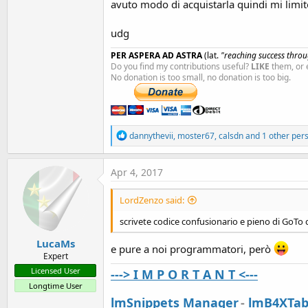
avuto modo di acquistarla quindi mi limito 
udg
PER ASPERA AD ASTRA
(lat.
"reaching success throug
Do you find my contributions useful?
LIKE
them, or 
No donation is too small, no donation is too big.
R
dannythevii
,
moster67
,
calsdn
and 1 other per
e
a
c
Apr 4, 2017
t
i
LordZenzo said:
o
n
scrivete codice confusionario e pieno di GoTo co
s
:
LucaMs
e pure a noi programmatori, però
Expert
Licensed User
---> I M P O R T A N T <---
Longtime User
lmSnippets Manager
-
lmB4XTab