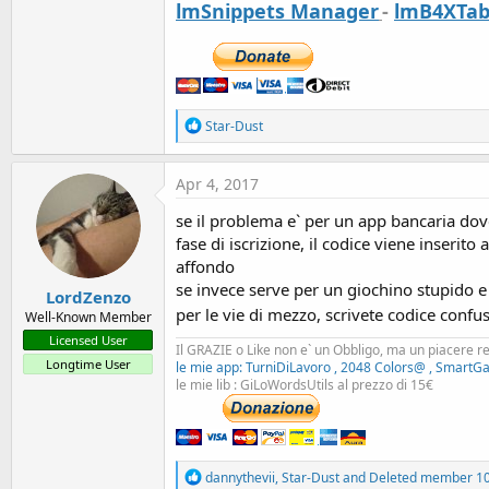
lmSnippets Manager
-
lmB4XTab
R
Star-Dust
e
a
c
Apr 4, 2017
t
i
se il problema e` per un app bancaria dove
o
fase di iscrizione, il codice viene inseri
n
s
affondo
:
se invece serve per un giochino stupido e 
LordZenzo
per le vie di mezzo, scrivete codice confus
Well-Known Member
Licensed User
Il GRAZIE o Like non e` un Obbligo, ma un piacere r
Longtime User
le mie app: TurniDiLavoro , 2048 Colors@ , SmartG
le mie lib : GiLoWordsUtils al prezzo di 15€
R
dannythevii
,
Star-Dust
and
Deleted member 1