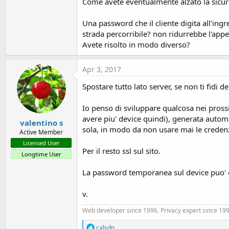
Come avete eventualmente alzato la sicure
t
e
Una password che il cliente digita all'ingr
r
strada percorribile? non ridurrebbe l'appe
Avete risolto in modo diverso?
Apr 3, 2017
Spostare tutto lato server, se non ti fidi de
Io penso di sviluppare qualcosa nei prossi
avere piu' device quindi), generata auto
valentino s
sola, in modo da non usare mai le credenzia
Active Member
Licensed User
Per il resto ssl sul sito.
Longtime User
La password temporanea sul device puo' e
v.
Web developer since 1996, Privacy expert since 1995
R
calsdn