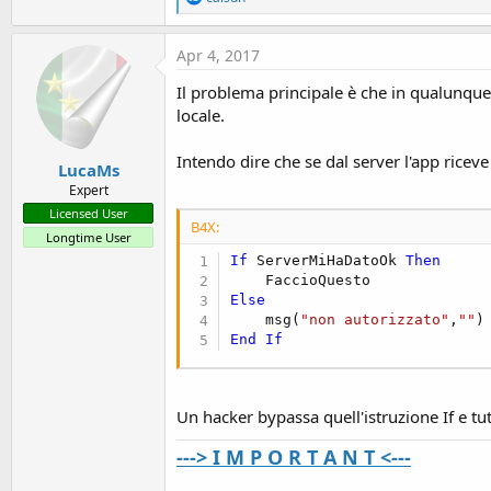
e
a
c
Apr 4, 2017
t
i
Il problema principale è che in qualunque 
o
locale.
n
s
:
Intendo dire che se dal server l'app riceve 
LucaMs
Expert
Licensed User
B4X:
Longtime User
If
 ServerMiHaDatoOk 
Then
Else
    msg(
"non autorizzato"
,
""
End
If
Un hacker bypassa quell'istruzione If e tut
---> I M P O R T A N T <---