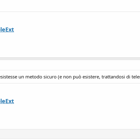
leExt
sistesse un metodo sicuro (e non può esistere, trattandosi di tel
leExt