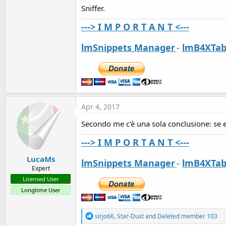
Sniffer.
---> I M P O R T A N T <---
lmSnippets Manager
-
lmB4XTab
Apr 4, 2017
Secondo me c'è una sola conclusione: se e
---> I M P O R T A N T <---
LucaMs
lmSnippets Manager
-
lmB4XTab
Expert
Licensed User
Longtime User
R
sirjo66
,
Star-Dust
and
Deleted member 103
e