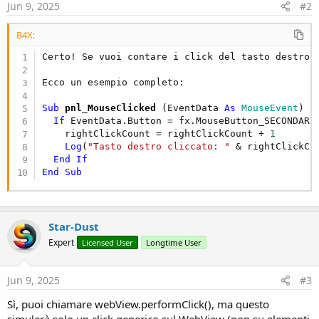
Jun 9, 2025
#2
B4X:
Certo! Se vuoi contare i click del tasto destro 
Sub
 pnl_MouseClicked
(EventData 
As
 MouseEvent
)

If
 EventData.Button = fx.MouseButton_SECONDARY
    rightClickCount = rightClickCount + 
1
Log
(
"Tasto destro cliccato: "
 & rightClickCou
End
If
End
Sub
Star-Dust
Expert
Licensed User
Longtime User
Jun 9, 2025
#3
Sì, puoi chiamare webView.performClick(), ma questo