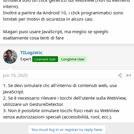
simulerà solo un click generico sul WebView (non su elementi
interni).
Inoltre a partire da Android 10, i click programmatici sono
limitati per motivi di sicurezza in alcuni casi.
Magari puoi usare JavaScript, ma meglio se spieghi
esattamente cosa tenti di fare
TILogistic
Expert
Licensed User
Longtime User
Jun 10, 2025
#4
1. Se devi simulare clic all'interno di contenuti web, usa
JavaScript.
2. Se è necessario rilevare i tocchi dell'utente sulla WebView,
utilizzare un GestureDetector.
3. Non è possibile simulare tocchi fisici reali su WebView
senza autorizzazioni speciali (accessibilità, root, ecc.).
You must log in or register to reply here.