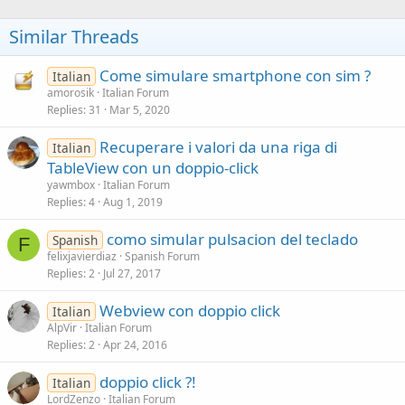
Similar Threads
Come simulare smartphone con sim ?
Italian
amorosik
Italian Forum
Replies
31
Mar 5, 2020
Recuperare i valori da una riga di
Italian
TableView con un doppio-click
yawmbox
Italian Forum
Replies
4
Aug 1, 2019
como simular pulsacion del teclado
Spanish
F
felixjavierdiaz
Spanish Forum
Replies
2
Jul 27, 2017
Webview con doppio click
Italian
AlpVir
Italian Forum
Replies
2
Apr 24, 2016
doppio click ?!
Italian
LordZenzo
Italian Forum