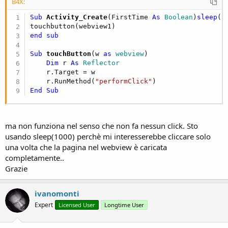
r
B4X:
Sub
 Activity_Create
(FirstTime 
As
 Boolean
)
sleep
(
1
end
sub
Sub
 touchButton
(w 
as
 webview
)

Dim
 r 
As
 Reflector
    r.Target = w

    r.RunMethod(
"performClick"
End
Sub
ma non funziona nel senso che non fa nessun click. Sto
usando sleep(1000) perchè mi interesserebbe cliccare solo
una volta che la pagina nel webview è caricata
completamente..
Grazie
ivanomonti
Expert
Licensed User
Longtime User