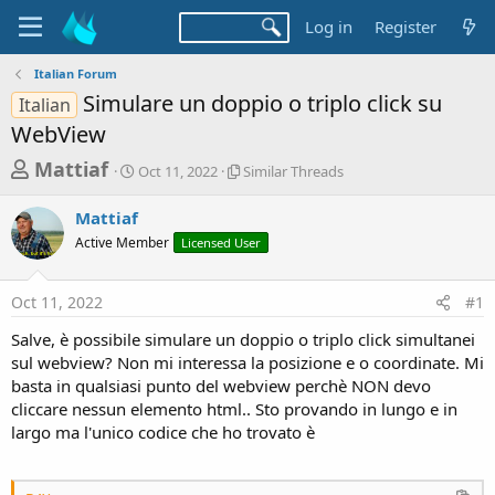
Log in
Register
Italian Forum
Simulare un doppio o triplo click su
Italian
WebView
T
S
S
Mattiaf
Oct 11, 2022
Similar Threads
t
i
h
a
m
Mattiaf
r
r
i
Active Member
t
Licensed User
l
e
d
a
a
a
r
Oct 11, 2022
#1
d
t
T
e
h
s
Salve, è possibile simulare un doppio o triplo click simultanei
r
t
sul webview? Non mi interessa la posizione e o coordinate. Mi
e
a
basta in qualsiasi punto del webview perchè NON devo
a
d
cliccare nessun elemento html.. Sto provando in lungo e in
r
s
largo ma l'unico codice che ho trovato è
t
e