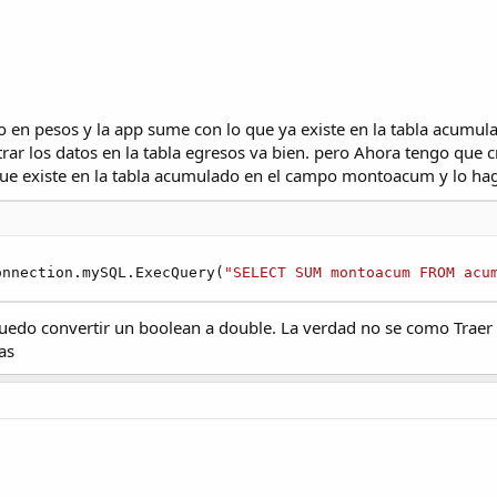
o en pesos y la app sume con lo que ya existe en la tabla acumul
strar los datos en la tabla egresos va bien. pero Ahora tengo qu
 que existe en la tabla acumulado en el campo montoacum y lo ha
onnection.mySQL.ExecQuery(
"SELECT SUM montoacum FROM acu
uedo convertir un boolean a double. La verdad no se como Traer 
as