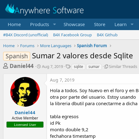
Home
Products
Showcase
Store
Learn
#B4X Discord (unofficial)
B4X Facebook Group
B4X Github
Home
Forums
More Languages
Spanish Forum
Sumar 2 valores desde Sqlite
Spanish
T
S
T
S
Daniel44
Aug 7, 2019
Similar Threads
sqlite
sumar
t
a
i
h
a
g
m
Aug 7, 2019
r
r
s
i
t
l
e
Hola a todos. Soy Nuevo en el foro y en B
d
a
a
otra por parte del usuario. Estoy usando
a
r
la libreria dbutil para conectarme a dicha
d
t
T
e
h
s
Daniel44
r
tabla egresos
Active Member
t
e
id Pk
Licensed User
a
a
monto double 9,2
d
r
fechahora timestamp
s