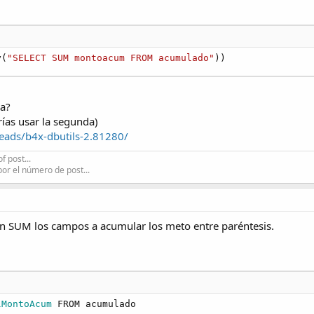
y(
"SELECT SUM montoacum FROM acumulado"
))
da?
rías usar la segunda)
eads/b4x-dbutils-2.81280/
f post...
por el número de post...
n SUM los campos a acumular los meto entre paréntesis.
lMontoAcum
 FROM acumulado