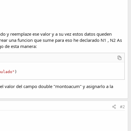
ado y reemplaze ese valor y a su vez estos datos queden
e crear una funcion que sume para eso he declarado N1 , N2 As
go de esta manera:
mulado"
)
el valor del campo double "montoacum" y asignarlo a la
#2