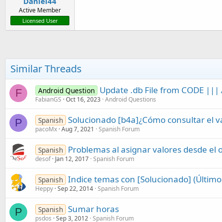
Daniel44
Active Member
Licensed User
Similar Threads
Update .db File from CODE ||| 
Android Question
F
FabianGS
Oct 16, 2023
Android Questions
Solucionado [b4a]¿Cómo consultar el va
Spanish
P
pacoMx
Aug 7, 2021
Spanish Forum
Problemas al asignar valores desde el 
Spanish
desof
Jan 12, 2017
Spanish Forum
Indice temas con [Solucionado] (Último
Spanish
Heppy
Sep 22, 2014
Spanish Forum
Sumar horas
Spanish
P
psdos
Sep 3, 2012
Spanish Forum