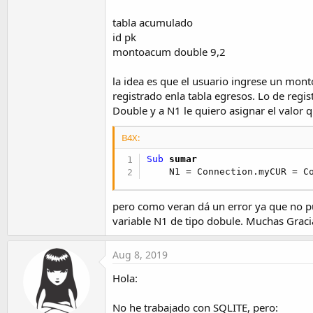
t
tabla acumulado
e
id pk
r
montoacum double 9,2
la idea es que el usuario ingrese un mont
registrado enla tabla egresos. Lo de regi
Double y a N1 le quiero asignar el valor
B4X:
Sub
 sumar
    N1 = Connection.myCUR = C
pero como veran dá un error ya que no p
variable N1 de tipo dobule. Muchas Graci
Aug 8, 2019
Hola:
No he trabajado con SQLITE, pero: