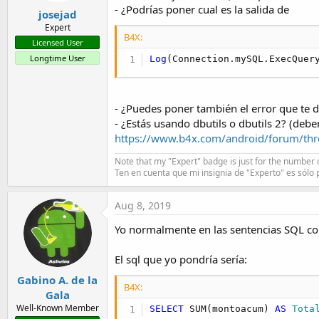
- ¿Podrías poner cual es la salida de
josejad
Expert
B4X:
Licensed User
Longtime User
Log
(Connection.mySQL.ExecQuer
- ¿Puedes poner también el error que te 
- ¿Estás usando dbutils o dbutils 2? (debe
https://www.b4x.com/android/forum/thr
Note that my "Expert" badge is just for the number o
Ten en cuenta que mi insignia de "Experto" es sólo 
Aug 8, 2019
Yo normalmente en las sentencias SQL co
El sql que yo pondría sería:
Gabino A. de la
B4X:
Gala
Well-Known Member
SELECT
 SUM(montoacum) 
AS
 Tota