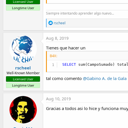
Licensed User
Longtime User
Siempre intentando aprender algo nuevo...
R
rscheel
e
a
c
Aug 8, 2019
t
i
Tienes que hacer un
o
n
B4X:
s
:
SELECT
 sum(CampoSumado) tota
rscheel
Well-Known Member
tal como comento
@Gabino A. de la Gala
Licensed User
Longtime User
Aug 10, 2019
Gracias a todos asi lo hice y funciona mu