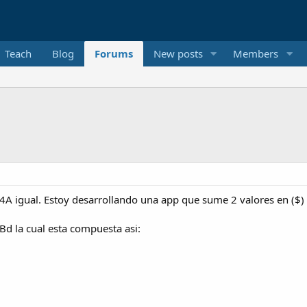
Teach
Blog
Forums
New posts
Members
4A igual. Estoy desarrollando una app que sume 2 valores en ($) q
 Bd la cual esta compuesta asi: