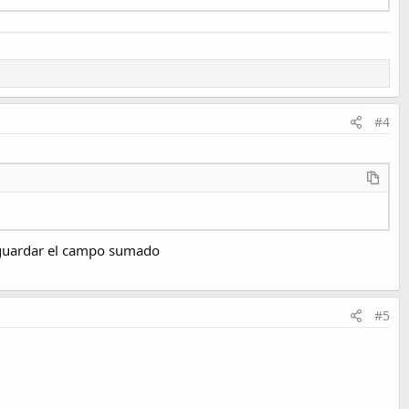
#4
a guardar el campo sumado
#5