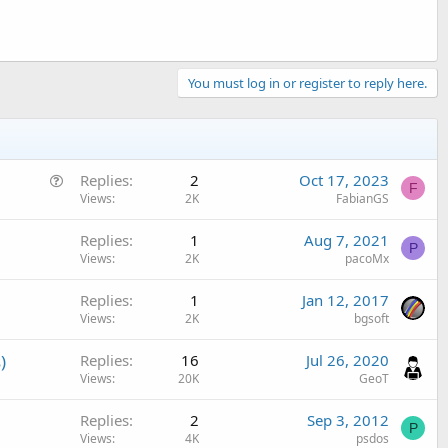
You must log in or register to reply here.
Q
Replies
2
Oct 17, 2023
F
u
Views
2K
FabianGS
e
Replies
1
Aug 7, 2021
s
P
Views
2K
pacoMx
t
i
Replies
1
Jan 12, 2017
o
Views
2K
bgsoft
n
)
Replies
16
Jul 26, 2020
Views
20K
GeoT
Replies
2
Sep 3, 2012
P
Views
4K
psdos