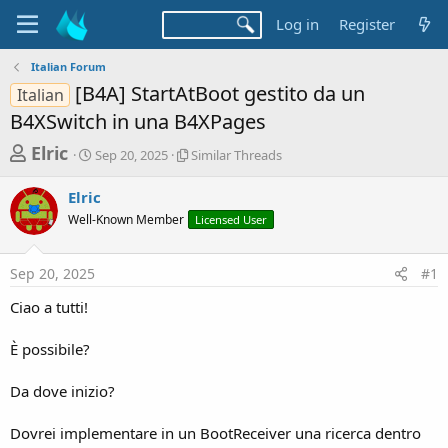
Log in
Register
Italian Forum
[B4A] StartAtBoot gestito da un
Italian
B4XSwitch in una B4XPages
T
S
S
Elric
Sep 20, 2025
Similar Threads
t
i
h
a
m
Elric
r
r
i
Well-Known Member
t
l
Licensed User
e
d
a
a
a
r
Sep 20, 2025
#1
d
t
T
e
h
s
Ciao a tutti!
r
t
e
a
È possibile?
a
d
r
s
Da dove inizio?
t
e
Dovrei implementare in un BootReceiver una ricerca dentro