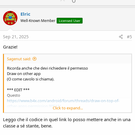
c
p
t
i
v
Elric
o
o
n
Well-Known Member
Licensed User
s
t
:
e
Sep 21, 2025
#5
Grazie!
Sagenut said:
Ricorda anche che devi richiedere il permesso
Draw on other app
(O come cavolo si chiama).
*** EDIT ***
Questo
https://www.b4x.com/android/forum/threads/draw-on-top-of-
other-apps-permission.90513/
Click to expand...
Serve a poter aprire l'app da un service o un receiver.
Necessario da Android 10.
Leggo che il codice in quel link lo posso mettere anche in una
classe a sé stante, bene.