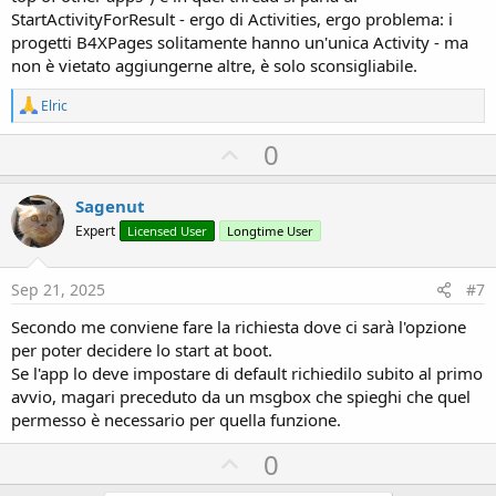
StartActivityForResult - ergo di Activities, ergo problema: i
progetti B4XPages solitamente hanno un'unica Activity - ma
non è vietato aggiungerne altre, è solo sconsigliabile.
R
Elric
e
a
U
0
c
p
t
i
v
Sagenut
o
o
n
Expert
Licensed User
Longtime User
s
t
:
e
Sep 21, 2025
#7
Secondo me conviene fare la richiesta dove ci sarà l'opzione
per poter decidere lo start at boot.
Se l'app lo deve impostare di default richiedilo subito al primo
avvio, magari preceduto da un msgbox che spieghi che quel
permesso è necessario per quella funzione.
U
0
p