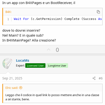
In un app con B4XPages e un BootReceiver, il
B4X:
Wait
For
 (c.GetPermission) Complete (Success 
As
 
dove lo dovrei inserire?
Nel Main? E in quale sub?
In B4XMainPage? Alla creazione?
U
0
p
v
LucaMs
o
Expert
Licensed User
Longtime User
t
e
Sep 21, 2025
#6
Elric said:
Leggo che il codice in quel link lo posso mettere anche in una classe
a sé stante, bene.