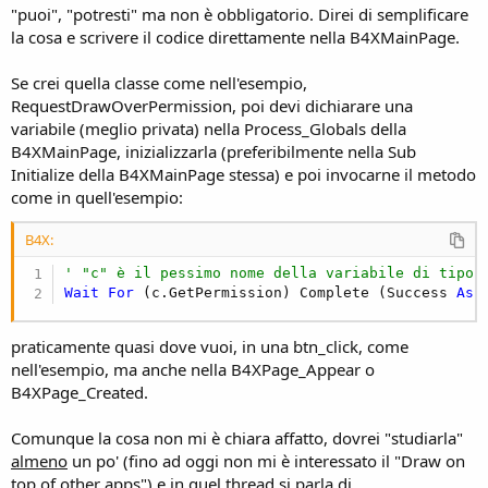
"puoi", "potresti" ma non è obbligatorio. Direi di semplificare
la cosa e scrivere il codice direttamente nella B4XMainPage.
Se crei quella classe come nell'esempio,
RequestDrawOverPermission, poi devi dichiarare una
variabile (meglio privata) nella Process_Globals della
B4XMainPage, inizializzarla (preferibilmente nella Sub
Initialize della B4XMainPage stessa) e poi invocarne il metodo
come in quell'esempio:
B4X:
' "c" è il pessimo nome della variabile di tipo 
Wait
For
 (c.GetPermission) Complete (Success 
As
 
praticamente quasi dove vuoi, in una btn_click, come
nell'esempio, ma anche nella B4XPage_Appear o
B4XPage_Created.
Comunque la cosa non mi è chiara affatto, dovrei "studiarla"
almeno
un po' (fino ad oggi non mi è interessato il "Draw on
top of other apps") e in quel thread si parla di