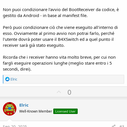
Non puoi condizionare l'avvio del BootReceiver da codice, è
gestito da Android - in base al manifest file.
Però puoi condizionare ciò che viene eseguito all'interno di
esso. Ovviamente al primo avvio non potrai farlo, perché
l'utente dovrà poter usare il B4XSwitch ed a quel punto il
receiver sarà già stato eseguito.
Ricorda che i receiver hanno vita molto breve, per cui non
fargli eseguire operazioni lunghe (meglio stare entro i 5
secondi, direi).
R
Elric
e
a
U
0
c
p
t
i
v
Elric
o
o
n
Well-Known Member
Licensed User
s
t
:
e
Sep 20, 2025
#3