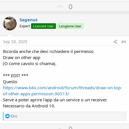
U
0
p
v
Sagenut
o
Expert
Licensed User
Longtime User
t
e
Sep 20, 2025
#4
Ricorda anche che devi richiedere il permesso
Draw on other app
(O come cavolo si chiama).
*** EDIT ***
Questo
https://www.b4x.com/android/forum/threads/draw-on-top-
of-other-apps-permission.90513/
Serve a poter aprire l'app da un service o un receiver.
Necessario da Android 10.
R
Elric
e
a
U
0