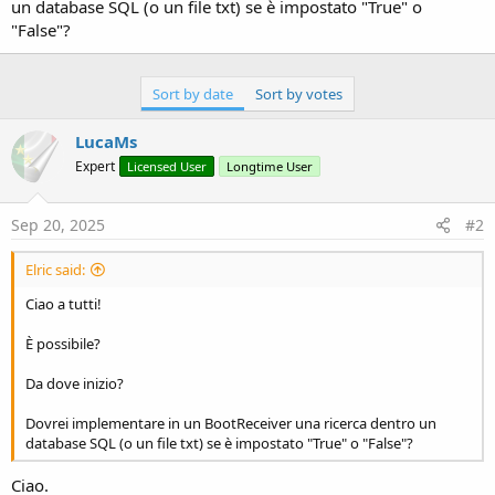
r
un database SQL (o un file txt) se è impostato "True" o
"False"?
Sort by date
Sort by votes
LucaMs
Expert
Licensed User
Longtime User
Sep 20, 2025
#2
Elric said:
Ciao a tutti!
È possibile?
Da dove inizio?
Dovrei implementare in un BootReceiver una ricerca dentro un
database SQL (o un file txt) se è impostato "True" o "False"?
Ciao.