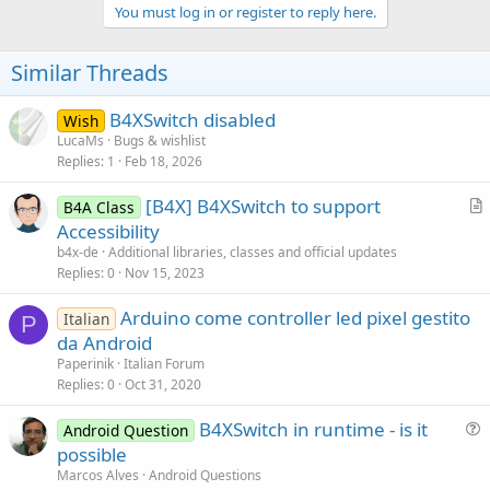
v
You must log in or register to reply here.
o
t
Similar Threads
e
B4XSwitch disabled
Wish
LucaMs
Bugs & wishlist
Replies
1
Feb 18, 2026
[B4X] B4XSwitch to support
B4A Class
r
Accessibility
t
b4x-de
Additional libraries, classes and official updates
i
Replies
0
Nov 15, 2023
c
Arduino come controller led pixel gestito
l
Italian
P
da Android
e
Paperinik
Italian Forum
Replies
0
Oct 31, 2020
B4XSwitch in runtime - is it
Android Question
u
possible
e
Marcos Alves
Android Questions