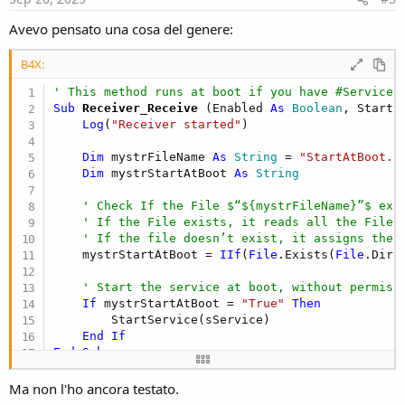
Avevo pensato una cosa del genere:
B4X:
' This method runs at boot if you have #ServiceS
Sub
 Receiver_Receive
(Enabled 
As
 Boolean
, Starti
Log
(
"Receiver started"
)

Dim
 mystrFileName 
As
 String
 = 
"StartAtBoot.t
Dim
 mystrStartAtBoot 
As
 String
' Check If the File $“${mystrFileName}”$ exi
' If the File exists, it reads all the File 
' If the file doesn’t exist, it assigns the 
    mystrStartAtBoot = 
IIf
(
File
.Exists(
File
.DirI
' Start the service at boot, without permiss
If
 mystrStartAtBoot = 
"True"
Then
        StartService(sService)

End
If
End
Sub
Ma non l'ho ancora testato.