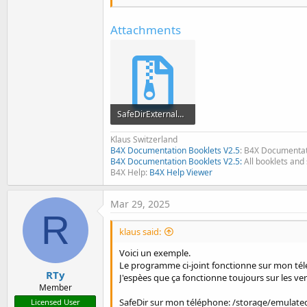
File
.Copy(
File
.DirAssets, 
File
.Copy(
File
Attachments
End
Sub
Sub
 Button1_Click
Private
 txt 
As
 String
    txt = 
File
.ReadString(Safe
Log
SafeDirExternalDemo.zip
End
Sub
9.4 KB · Views: 251
Klaus Switzerland
B4X Documentation Booklets V2.5
: B4X Documentat
B4X Documentation Booklets V2.5:
All booklets and 
B4X Help:
B4X Help Viewer
Mar 29, 2025
R
klaus said:
Voici un exemple.
Le programme ci-joint fonctionne sur mon télé
RTy
J'espèes que ça fonctionne toujours sur les ver
Member
SafeDir sur mon téléphone: /storage/emulate
Licensed User