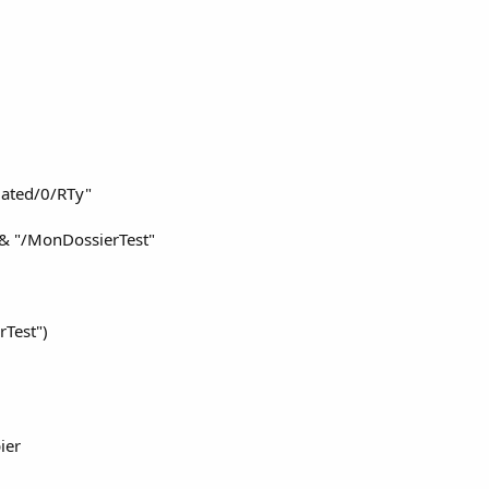
lated/0/RTy"
l & "/MonDossierTest"
rTest")
pier