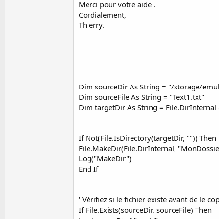
Merci pour votre aide .
t
Cordialement,
e
Thierry.
r
Dim sourceDir As String = "/storage/emu
Dim sourceFile As String = "Text1.txt"
Dim targetDir As String = File.DirInterna
If Not(File.IsDirectory(targetDir, "")) Then
File.MakeDir(File.DirInternal, "MonDossie
Log("MakeDir")
End If
' Vérifiez si le fichier existe avant de le co
If File.Exists(sourceDir, sourceFile) Then