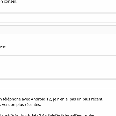
on conseil.
nseil.
téléphone avec Android 12, je n'en ai pas un plus récent.
s version plus récentes.
lated/0/Android/data/b4a.SafeDirExternalDemo/files