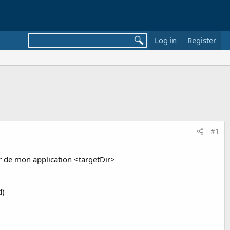
Log in
Register
#1
er de mon application <targetDir>
d)