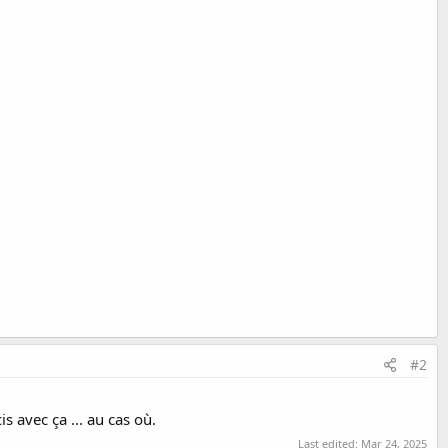
#2
s avec ça ... au cas où.
Last edited:
Mar 24, 2025