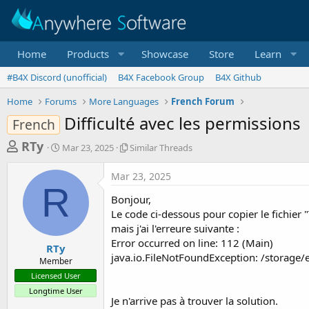
Home
Products
Showcase
Store
Learn
#B4X Discord (unofficial)
B4X Facebook Group
B4X Github
Home
Forums
More Languages
French Forum
Difficulté avec les permissions
French
T
S
S
RTy
Mar 23, 2025
Similar Threads
t
i
h
a
m
Mar 23, 2025
r
r
i
R
t
l
e
Bonjour,
d
a
a
Le code ci-dessous pour copier le fichier
a
r
mais j'ai l'erreure suivante :
d
t
T
Error occurred on line: 112 (Main)
e
h
s
RTy
r
java.io.FileNotFoundException: /storage/
Member
t
e
Licensed User
a
a
Longtime User
d
r
Je n'arrive pas à trouver la solution.
s