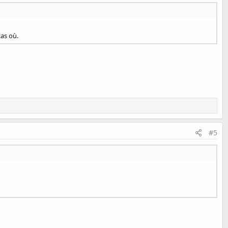
cas où.
#5