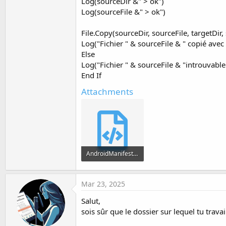
Log(sourceDir &" > ok")
Log(sourceFile &" > ok")
File.Copy(sourceDir, sourceFile, targetDir, 
Log("Fichier " & sourceFile & " copié avec 
Else
Log("Fichier " & sourceFile & "introuvable
End If
Attachments
AndroidManifest.xml
1.5 KB · Views: 246
Mar 23, 2025
Salut,
sois sûr que le dossier sur lequel tu trava