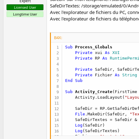
Expert
SafeDirTextes: /storage/emulated/0/Andr
Licensed User
Avec l'explorateur de fichiers du PC, co
Longtime User
Avec l'explorateur de fichiers du téléphone
B4X:
Sub
 Process_Globals
Private
 xui 
As
 XUI
Private
 RP 
As
 RuntimePerm
Private
 SafeDir, SafeDirT
Private
 Fichier 
As
 String
End
Sub
Sub
 Activity_Create
(FirstTime
    Activity.LoadLayout(
"Layo
    SafeDir = RP.GetSafeDirDe
File
.MakeDir(SafeDir, 
"Te
    SafeDirTextes = SafeDir &
Log
(SafeDir)

Log
(SafeDirTextes)

    Fichier = 
"test.txt"