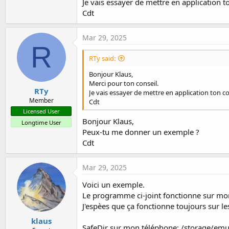
Je vais essayer de mettre en application t
Cdt
Mar 29, 2025
R
RTy said:
Bonjour Klaus,
Merci pour ton conseil.
RTy
Je vais essayer de mettre en application ton co
Member
Cdt
Licensed User
Bonjour Klaus,
Longtime User
Peux-tu me donner un exemple ?
Cdt
Mar 29, 2025
Voici un exemple.
Le programme ci-joint fonctionne sur mon 
J'espèes que ça fonctionne toujours sur le
klaus
SafeDir sur mon téléphone: /storage/emu