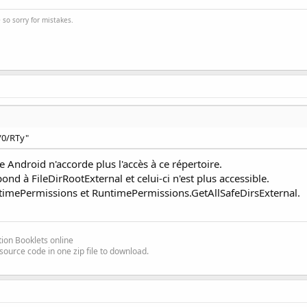
e
so sorry for mistakes.
/0/RTy"
ue Android n'accorde plus l'accès à ce répertoire.
ond à FileDirRootExternal et celui-ci n'est plus accessible.
ntimePermissions et RuntimePermissions.GetAllSafeDirsExternal.
ion Booklets online
source code in one zip file to download.