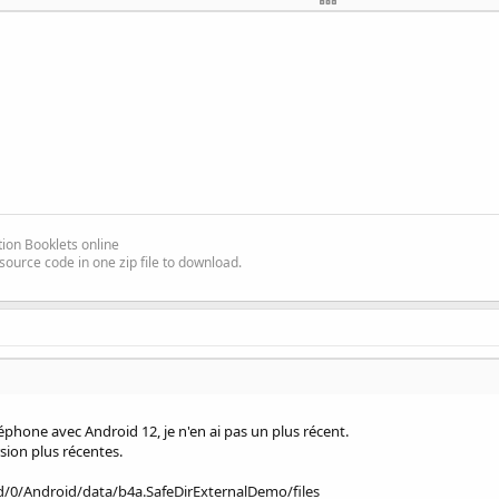
Fichier, SafeDir, Fichier)

DirTextes, Fichier)

ion Booklets online
source code in one zip file to download.
phone avec Android 12, je n'en ai pas un plus récent.
sion plus récentes.
d/0/Android/data/b4a.SafeDirExternalDemo/files