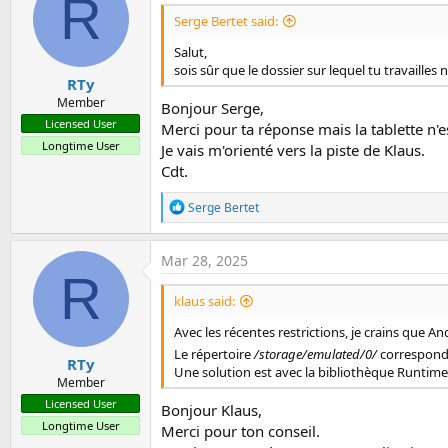
R
Serge Bertet said:
Salut,
sois sûr que le dossier sur lequel tu travailles
RTy
Member
Bonjour Serge,
Licensed User
Merci pour ta réponse mais la tablette n'es
Longtime User
Je vais m'orienté vers la piste de Klaus.
Cdt.
R
Serge Bertet
e
a
c
Mar 28, 2025
t
R
i
klaus said:
o
n
Avec les récentes restrictions, je crains que An
s
:
Le répertoire
/storage/emulated/0/
correspond 
RTy
Une solution est avec la bibliothèque Runtim
Member
Licensed User
Bonjour Klaus,
Longtime User
Merci pour ton conseil.