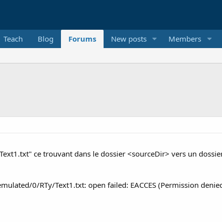
Teach
Blog
Forums
New posts
Members
 "Text1.txt" ce trouvant dans le dossier <sourceDir> vers un dossi
emulated/0/RTy/Text1.txt: open failed: EACCES (Permission denie