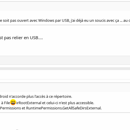
 ne soit pas ouvert avec Windows par USB, j'ai déjà eu un soucis avec ça ... au 
t pas relier en USB....
droid n'accorde plus l'accès à ce répertoire.
à File
irRootExternal et celui-ci n'est plus accessible.
ePermissions et RuntimePermissions.GetAllSafeDirsExternal.