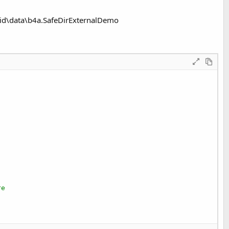
droid\data\b4a.SafeDirExternalDemo
re