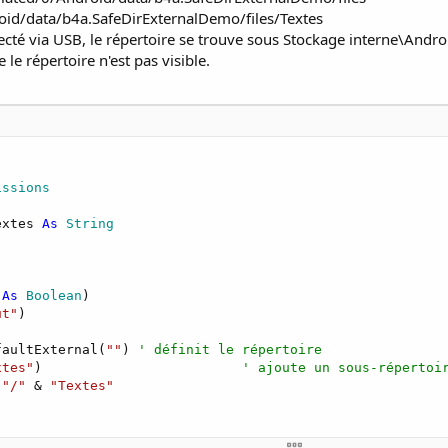
oid/data/b4a.SafeDirExternalDemo/files/Textes
nnecté via USB, le répertoire se trouve sous Stockage interne\An
 le répertoire n'est pas visible.
issions
extes 
As
 String
 
As
 Boolean
)

ut"
)

faultExternal(
""
) 
' définit le répertoire
xtes"
)                         
' ajoute un sous-répertoi
 
"/"
 & 
"Textes"