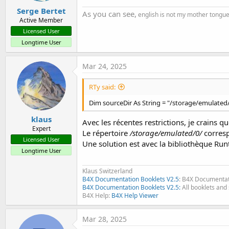
Serge Bertet
As you can see,
english is not my mother tongu
Active Member
Licensed User
Longtime User
Mar 24, 2025
RTy said:
Dim sourceDir As String = "/storage/emulated
klaus
Avec les récentes restrictions, je crains q
Expert
Le répertoire
/storage/emulated/0/
corresp
Licensed User
Une solution est avec la bibliothèque Ru
Longtime User
Klaus Switzerland
B4X Documentation Booklets V2.5
: B4X Documentat
B4X Documentation Booklets V2.5:
All booklets and 
B4X Help:
B4X Help Viewer
Mar 28, 2025