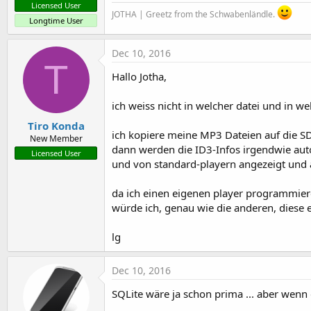
Licensed User
JOTHA | Greetz from the Schwabenländle.
Longtime User
Dec 10, 2016
T
Hallo Jotha,
ich weiss nicht in welcher datei und in we
Tiro Konda
ich kopiere meine MP3 Dateien auf die SD
New Member
dann werden die ID3-Infos irgendwie aut
Licensed User
und von standard-playern angezeigt und ab
da ich einen eigenen player programmie
würde ich, genau wie die anderen, diese 
lg
Dec 10, 2016
SQLite wäre ja schon prima ... aber wenn