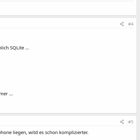
#4
ich SQLite ...
er ...
#5
one liegen, witd es schon komplizierter.