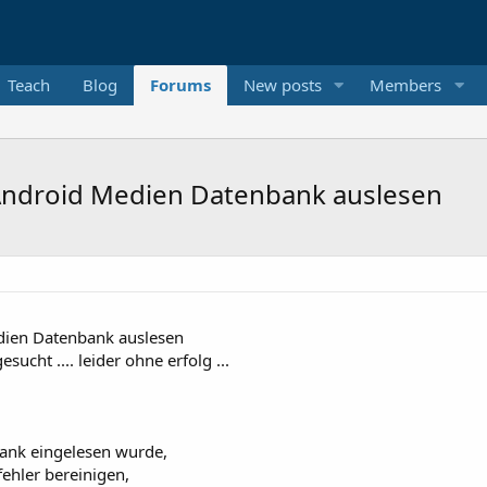
Teach
Blog
Forums
New posts
Members
s Android Medien Datenbank auslesen
edien Datenbank auslesen
ucht .... leider ohne erfolg ...
ank eingelesen wurde,
fehler bereinigen,