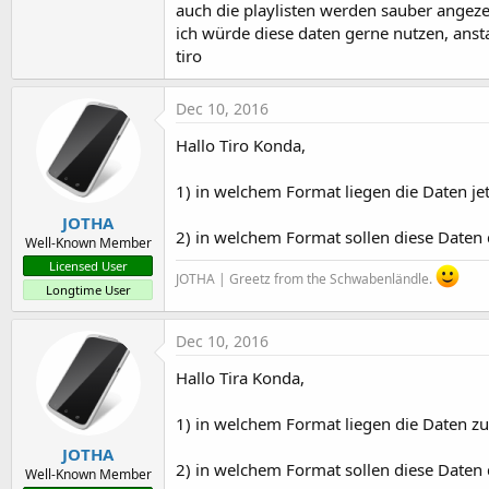
auch die playlisten werden sauber angeze
t
ich würde diese daten gerne nutzen, ansta
e
tiro
r
Dec 10, 2016
Hallo Tiro Konda,
1) in welchem Format liegen die Daten jet
JOTHA
2) in welchem Format sollen diese Daten
Well-Known Member
Licensed User
JOTHA | Greetz from the Schwabenländle.
Longtime User
Dec 10, 2016
Hallo Tira Konda,
1) in welchem Format liegen die Daten zur Z
JOTHA
2) in welchem Format sollen diese Daten
Well-Known Member