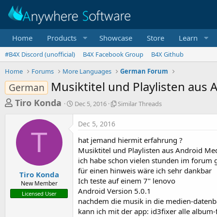
Home
Products
Showcase
Store
Learn
#B4X Discord (unofficial)
B4X Facebook Group
B4X Github
Home
Forums
More Languages
German Forum
Musiktitel und Playlisten au
German
T
S
S
Tiro Konda
Dec 5, 2016
Similar Threads
t
i
h
a
m
Dec 5, 2016
r
r
i
T
t
l
e
hat jemand hiermit erfahrung ?
d
a
a
Musiktitel und Playlisten aus Android M
a
r
ich habe schon vielen stunden im forum ges
d
t
T
für einen hinweis wäre ich sehr dankbar
e
h
s
Tiro Konda
r
Ich teste auf einem 7" lenovo
New Member
t
e
Android Version 5.0.1
Licensed User
a
a
nachdem die musik in die medien-datenb
d
r
kann ich mit der app: id3fixer alle album-
s