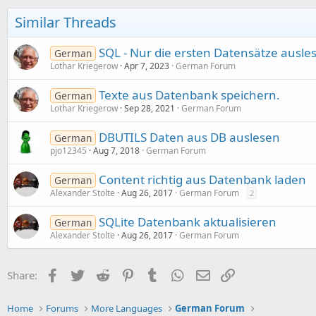
Similar Threads
SQL - Nur die ersten Datensätze ausle
German
Lothar Kriegerow
Apr 7, 2023
German Forum
Texte aus Datenbank speichern.
German
Lothar Kriegerow
Sep 28, 2021
German Forum
DBUTILS Daten aus DB auslesen
German
pjo12345
Aug 7, 2018
German Forum
Content richtig aus Datenbank laden
German
Alexander Stolte
Aug 26, 2017
German Forum
2
SQLite Datenbank aktualisieren
German
Alexander Stolte
Aug 26, 2017
German Forum
Facebook
Twitter
Reddit
Pinterest
Tumblr
WhatsApp
Email
Link
Share:
Home
Forums
More Languages
German Forum