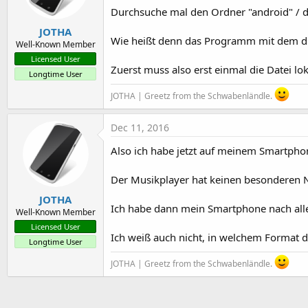
Durchsuche mal den Ordner "android" / da
JOTHA
Wie heißt denn das Programm mit dem di
Well-Known Member
Licensed User
Zuerst muss also erst einmal die Datei lok
Longtime User
JOTHA | Greetz from the Schwabenländle.
Dec 11, 2016
Also ich habe jetzt auf meinem Smartphon
Der Musikplayer hat keinen besonderen Na
JOTHA
Ich habe dann mein Smartphone nach allen
Well-Known Member
Licensed User
Ich weiß auch nicht, in welchem Format d
Longtime User
JOTHA | Greetz from the Schwabenländle.