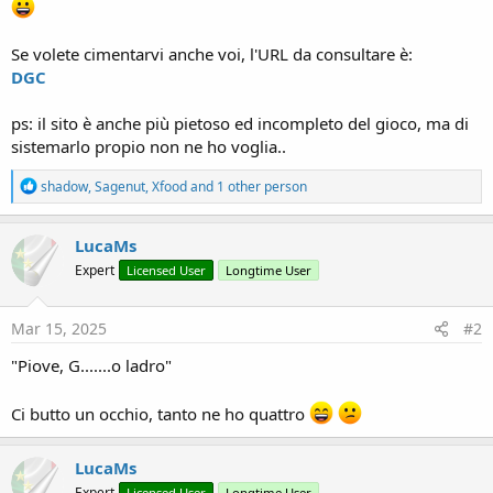
Se volete cimentarvi anche voi, l'URL da consultare è:
DGC
ps: il sito è anche più pietoso ed incompleto del gioco, ma di
sistemarlo propio non ne ho voglia..
R
shadow
,
Sagenut
,
Xfood
and 1 other person
e
a
c
LucaMs
t
Expert
Licensed User
Longtime User
i
o
n
s
Mar 15, 2025
#2
:
"Piove, G.......o ladro"
Ci butto un occhio, tanto ne ho quattro
LucaMs
Expert
Licensed User
Longtime User