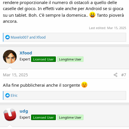
rendere proporzionale il numero di ostacoli a quello delle
caselle del gioco. In effetti vale anche per Android se si gioca
su un tablet. Boh. C'è sempre la domenica..
Tanto pioverà
ancora.
Last edited:
Mar 15, 2025
R
Maxelo007
and
Xfood
e
a
c
Xfood
t
Expert
Licensed User
Longtime User
i
o
n
s
Mar 15, 2025
#7
:
Alla fine pubblicherai anche il sorgente
R
Elric
e
a
c
udg
t
Expert
Licensed User
Longtime User
i
o
n