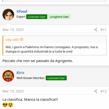
e
a
c
Xfood
t
Expert
Licensed User
Longtime User
i
o
n
s
Mar 15, 2025
#11
:
udg said:
Miii, i giorni a Palemmo mi hanno contagiato. A proposito, ma si
mangia in quantità industriali (e a tutte le ore)!
Peccato che non sei passato da Agrigento.
Elric
Well-Known Member
Licensed User
Mar 15, 2025
#12
La classifica. Manca la classifica!!!