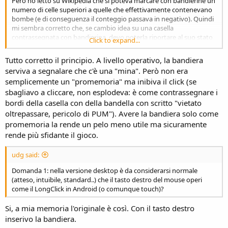
Però ho letto su Wikipedia che si poteva marcare con bandierine un
numero di celle superiori a quelle che effettivamente contenevano
bombe (e di conseguenza il conteggio passava in negativo). Quindi
mi sembra corretto che, se cambio idea su una casella
contrassegnata con bandierina, devo poterla riportare al suo stato
Click to expand...
neutrale iniziale. Sbaglio?
Tutto corretto il principio. A livello operativo, la bandiera
serviva a segnalare che c'è una "mina". Però non era
semplicemente un "promemoria" ma inibiva il click (se
sbagliavo a cliccare, non esplodeva: è come contrassegnare i
bordi della casella con della bandella con scritto "vietato
oltrepassare, pericolo di PUM"). Avere la bandiera solo come
promemoria la rende un pelo meno utile ma sicuramente
rende più sfidante il gioco.
udg said:
Domanda 1: nella versione desktop è da considerarsi normale
(atteso, intuibile, standard..) che il tasto destro del mouse operi
come il LongClick in Android (o comunque touch)?
Si, a mia memoria l'originale è così. Con il tasto destro
inserivo la bandiera.