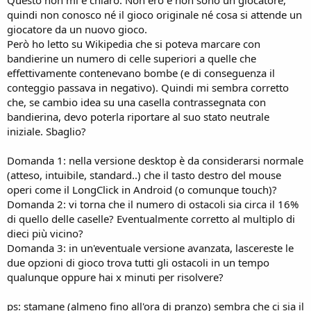
Questo non mi è chiaro. Non ero e non sono un giocatore,
quindi non conosco né il gioco originale né cosa si attende un
giocatore da un nuovo gioco.
Però ho letto su Wikipedia che si poteva marcare con
bandierine un numero di celle superiori a quelle che
effettivamente contenevano bombe (e di conseguenza il
conteggio passava in negativo). Quindi mi sembra corretto
che, se cambio idea su una casella contrassegnata con
bandierina, devo poterla riportare al suo stato neutrale
iniziale. Sbaglio?
Domanda 1: nella versione desktop è da considerarsi normale
(atteso, intuibile, standard..) che il tasto destro del mouse
operi come il LongClick in Android (o comunque touch)?
Domanda 2: vi torna che il numero di ostacoli sia circa il 16%
di quello delle caselle? Eventualmente corretto al multiplo di
dieci più vicino?
Domanda 3: in un'eventuale versione avanzata, lascereste le
due opzioni di gioco trova tutti gli ostacoli in un tempo
qualunque oppure hai x minuti per risolvere?
ps: stamane (almeno fino all'ora di pranzo) sembra che ci sia il