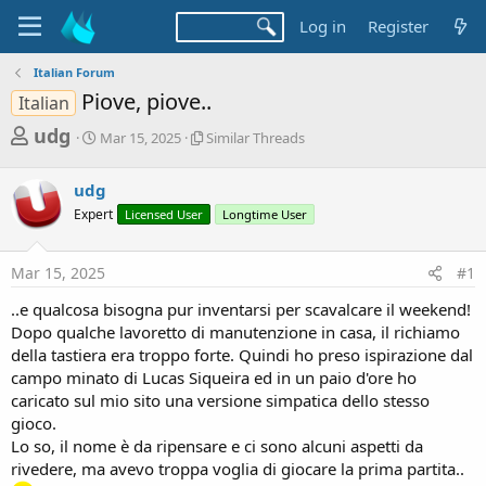
Log in
Register
Italian Forum
Piove, piove..
Italian
T
S
S
udg
Mar 15, 2025
Similar Threads
t
i
h
a
m
r
udg
r
i
t
l
e
Expert
Licensed User
Longtime User
d
a
a
a
r
d
t
T
Mar 15, 2025
#1
e
h
s
r
..e qualcosa bisogna pur inventarsi per scavalcare il weekend!
t
e
Dopo qualche lavoretto di manutenzione in casa, il richiamo
a
a
della tastiera era troppo forte. Quindi ho preso ispirazione dal
d
r
campo minato di Lucas Siqueira ed in un paio d'ore ho
s
caricato sul mio sito una versione simpatica dello stesso
t
gioco.
e
Lo so, il nome è da ripensare e ci sono alcuni aspetti da
r
rivedere, ma avevo troppa voglia di giocare la prima partita..