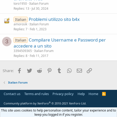
toro1950
Italian Forum
Replies
13
Jul 30, 2024
Problemi utilizzo sito b4x
Italian
amorosik
Italian Forum
Replies
7
Feb 1, 2023
Compilare Username e Password per
Italian
3
accedere a un sito
3394509365
Italian Forum
Replies
8
Feb 11, 2017
Facebook
Twitter
Reddit
Pinterest
Tumblr
WhatsApp
Email
Link
Share:
Italian Forum
Contact us
Terms and rules
Privacy policy
Help
Home
R
S
S
®
Community platform by XenForo
© 2010-2021 XenForo Ltd.
This site uses cookies to help personalise content, tailor your experience and to
keep you logged in if you register.