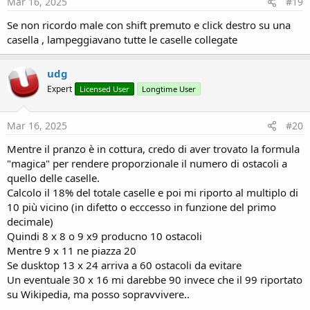
Mar 16, 2025
#19
Se non ricordo male con shift premuto e click destro su una
casella , lampeggiavano tutte le caselle collegate
udg
Expert
Licensed User
Longtime User
Mar 16, 2025
#20
Mentre il pranzo è in cottura, credo di aver trovato la formula
"magica" per rendere proporzionale il numero di ostacoli a
quello delle caselle.
Calcolo il 18% del totale caselle e poi mi riporto al multiplo di
10 più vicino (in difetto o ecccesso in funzione del primo
decimale)
Quindi 8 x 8 o 9 x9 producno 10 ostacoli
Mentre 9 x 11 ne piazza 20
Se dusktop 13 x 24 arriva a 60 ostacoli da evitare
Un eventuale 30 x 16 mi darebbe 90 invece che il 99 riportato
su Wikipedia, ma posso sopravvivere..