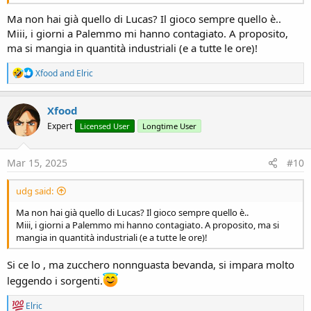
Ma non hai già quello di Lucas? Il gioco sempre quello è..
Miii, i giorni a Palemmo mi hanno contagiato. A proposito,
ma si mangia in quantità industriali (e a tutte le ore)!
R
Xfood
and
Elric
e
a
c
Xfood
t
Expert
Licensed User
Longtime User
i
o
n
s
Mar 15, 2025
#10
:
udg said:
Ma non hai già quello di Lucas? Il gioco sempre quello è..
Miii, i giorni a Palemmo mi hanno contagiato. A proposito, ma si
mangia in quantità industriali (e a tutte le ore)!
Si ce lo , ma zucchero nonnguasta bevanda, si impara molto
leggendo i sorgenti.
R
Elric