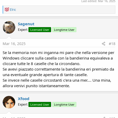
Last edited:
Mar 16, 2025
R
Elric
e
a
c
Sagenut
t
Expert
Licensed User
Longtime User
i
o
n
s
Mar 16, 2025
#18
:
Se la memoria non mi inganna mi pare che nella versione per
Windows cliccare sulla casella con la bandierina equivaleva a
cliccare tutte le 8 caselle che la circondano.
Se avevi piazzato correttamente la bandierina eri premiato da
una eventuale grande apertura di tante caselle.
Se invece nelle caselle circostanti c'era una mer.... Una mina,
allora venivi punito istantaneamente.
Xfood
Expert
Licensed User
Longtime User