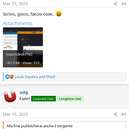
s
Mar 15, 2025
#8
:
Scrivo, gioco, faccio cose..
Attachments
hopumdesk.PNG
143.3 KB · Views: 310
R
Lucas Siqueira
and
Xfood
e
a
c
udg
t
Expert
Licensed User
Longtime User
i
o
n
s
Mar 15, 2025
#9
:
Alla fine pubblicherai anche il sorgente