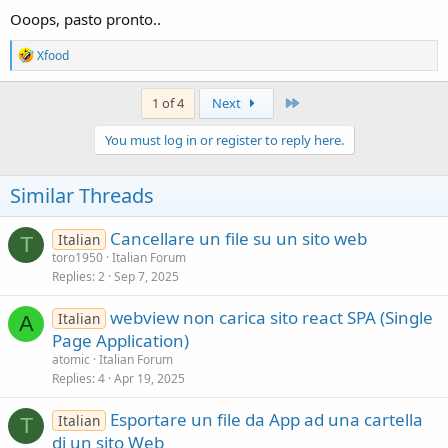
Ooops, pasto pronto..
R
Xfood
e
a
c
Last
1 of 4
Next
t
i
You must log in or register to reply here.
o
n
s
Similar Threads
:
Cancellare un file su un sito web
Italian
T
toro1950
Italian Forum
Replies
2
Sep 7, 2025
webview non carica sito react SPA (Single
Italian
A
Page Application)
atomic
Italian Forum
Replies
4
Apr 19, 2025
Esportare un file da App ad una cartella
Italian
T
di un sito Web