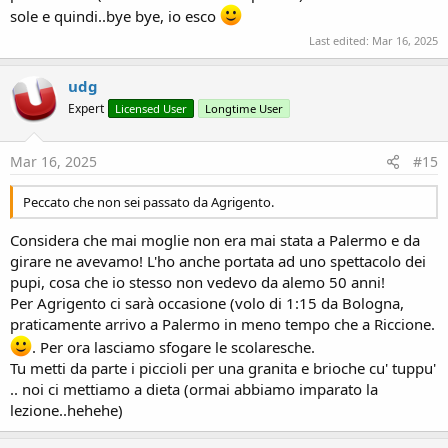
sole e quindi..bye bye, io esco
Last edited:
Mar 16, 2025
udg
Expert
Licensed User
Longtime User
Mar 16, 2025
#15
Peccato che non sei passato da Agrigento.
Considera che mai moglie non era mai stata a Palermo e da
girare ne avevamo! L'ho anche portata ad uno spettacolo dei
pupi, cosa che io stesso non vedevo da alemo 50 anni!
Per Agrigento ci sarà occasione (volo di 1:15 da Bologna,
praticamente arrivo a Palermo in meno tempo che a Riccione.
. Per ora lasciamo sfogare le scolaresche.
Tu metti da parte i piccioli per una granita e brioche cu' tuppu'
.. noi ci mettiamo a dieta (ormai abbiamo imparato la
lezione..hehehe)