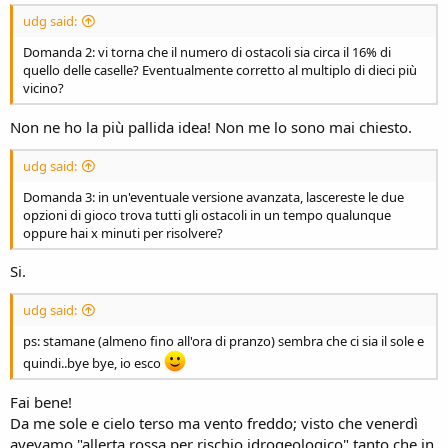
udg said:
Domanda 2: vi torna che il numero di ostacoli sia circa il 16% di
quello delle caselle? Eventualmente corretto al multiplo di dieci più
vicino?
Non ne ho la più pallida idea! Non me lo sono mai chiesto.
udg said:
Domanda 3: in un'eventuale versione avanzata, lascereste le due
opzioni di gioco trova tutti gli ostacoli in un tempo qualunque
oppure hai x minuti per risolvere?
Si.
udg said:
ps: stamane (almeno fino all'ora di pranzo) sembra che ci sia il sole e
quindi..bye bye, io esco
Fai bene!
Da me sole e cielo terso ma vento freddo; visto che venerdì
avevamo "allerta rossa per rischio idrogeologico" tanto che in