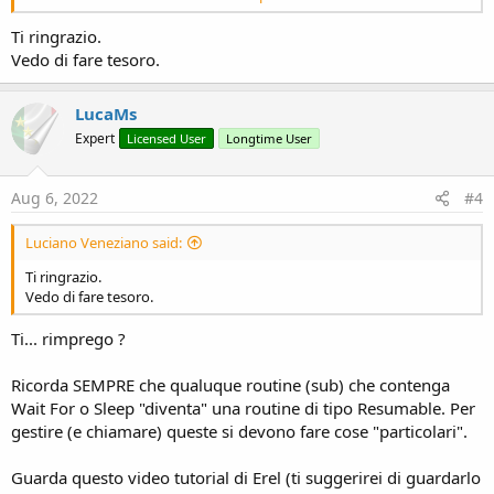
Le prime due Sub devono restituire un valore di tipo Resumable e le
chiamate a queste due devono essere fatte usando Wait For.
Ti ringrazio.
Vedo di fare tesoro.
LucaMs
Expert
Licensed User
Longtime User
Aug 6, 2022
#4
Luciano Veneziano said:
Ti ringrazio.
Vedo di fare tesoro.
Ti... rimprego ?
Ricorda SEMPRE che qualuque routine (sub) che contenga
Wait For o Sleep "diventa" una routine di tipo Resumable. Per
gestire (e chiamare) queste si devono fare cose "particolari".
Guarda questo video tutorial di Erel (ti suggerirei di guardarlo