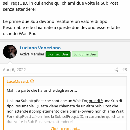
selFreqsUID, in cui anche qui chiami due volte la Sub Post
End
Sub
senza attendere!
Sub
 Post
(sql 
As
 String
,id 
As
 String
)

    httpPost(URL&
"sql.php"
,
"q="
Le prime due Sub devono restituire un valore di tipo
End
Sub
Resumable e le chiamate a queste due devono essere fatte
usando Wait For.
Sub
 selFreqsUID
(cf 
As
 String
)

Dim
 s 
As
 String
Luciano Veneziano
    Post(
"SELECT users.* FROM users WHERE users.
Active Member
Licensed User
Longtime User
    s = 
"SELECT fsource.*,fusers.*, users.* FROM
    s = s&
" and users.id = fusers.lev group by f
Aug 6, 2022
#3
'    s = s&" and fsource.id = fusers.fid group b
    Post(s,
"fql"
LucaMs said:
End
Sub
Mah... a parte che hai anche degli errori...
Hai una Sub httpPost che contiene un Wait For,
quindi è
una Sub di
tipo Resumable. Questa viene chiamata da un'altra Sub, Post che
non attende il completamento della prima (ovvero non chiama Wait
For (httpPost) ....) e infine la Sub selFreqsUID, in cui anche qui chiami
due volte la Sub Post senza attendere!
Click to expand...