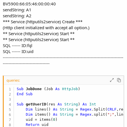
BV5900:66:05:46:00:00:40
sendString: A1
sendString: A2
*** Service (httputils2service) Create ***
(Http client initialized with accept all option.)
** Service (httputils2service) Start **
** Service (httputils2service) Start **
SQL ------ ID:fql
SQL ------ ID:uid
-------------------------------------------------------------------------------------
---------------------------------
queries:
Sub
 JobDone
(Job 
As
 HttpJob
End
Sub
Sub
 getUserID
(res 
As
 String
) 
As
 Int
Dim
 lines() 
As
 String
 = 
Regex
.Split(
CRLF
,res)
Dim
 items() 
As
 String
 = 
Regex
.split(
";"
,line
    uid = items(
0
)

Return