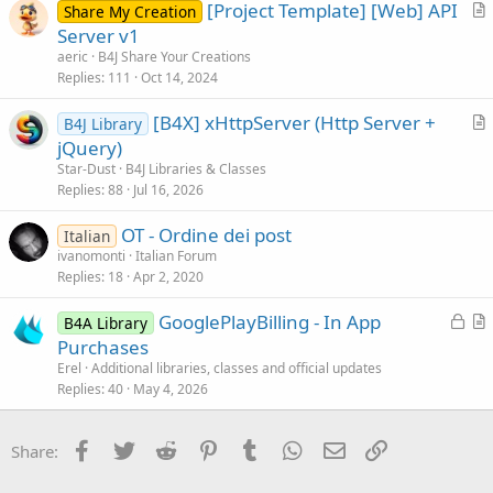
[Project Template] [Web] API
l
Share My Creation
r
Server v1
e
t
aeric
B4J Share Your Creations
i
Replies
111
Oct 14, 2024
c
[B4X] xHttpServer (Http Server +
l
B4J Library
r
jQuery)
e
t
Star-Dust
B4J Libraries & Classes
i
Replies
88
Jul 16, 2026
c
OT - Ordine dei post
l
Italian
ivanomonti
Italian Forum
e
Replies
18
Apr 2, 2020
L
GooglePlayBilling - In App
B4A Library
o
r
Purchases
c
t
Erel
Additional libraries, classes and official updates
k
i
Replies
40
May 4, 2026
e
c
d
l
Facebook
Twitter
Reddit
Pinterest
Tumblr
WhatsApp
Email
Link
Share:
e