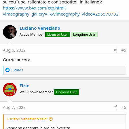
su YouTube, rallentato e con sottotitoli in italiano):
https://www.b4x.com/etp.html?
vimeography_gallery=1&vimeography_video=255570732
Luciano Veneziano
Active Member
Licensed User
Longtime User
Aug 6, 2022
#5
Grazie ancora.
R
LucaMs
e
a
c
Elric
t
Well-Known Member
Licensed User
i
o
n
s
Aug 7, 2022
#6
:
Luciano Veneziano said:
vengono generare in ordine invertite