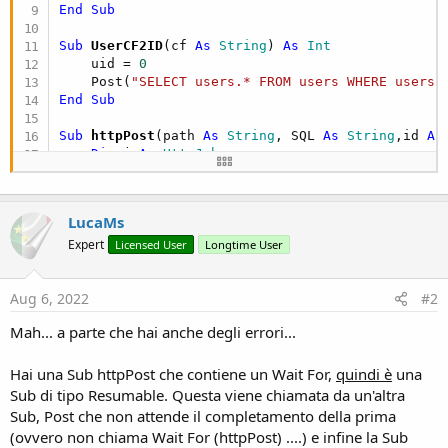
End
Sub
Sub
 UserCF2ID
(cf 
As
 String
) 
As
 Int
    uid = 
0
    Post(
"SELECT users.* FROM users WHERE users.
End
Sub
Sub
 httpPost
(path 
As
 String
, SQL 
As
 String
,id 
As
Dim
 j 
As
 HttpJob
    j.Initialize(
""
, 
Me
)

    j.PostString(path,SQL)

Wait
For
 (j) JobDone(j 
As
 HttpJob
)   

LucaMs
If
 j.Success 
Then
        refresh(id,j.GetString)

Expert
Licensed User
Longtime User
End
If
Aug 6, 2022
#2
End
Sub
Mah... a parte che hai anche degli errori...
Sub
 refresh
(id 
As
 String
,res 
As
 String
)

Log
(
"SQL ------ ID:"
&id)

Select
(id)

Hai una Sub httpPost che contiene un Wait For,
quindi è
una
Case
"fql"
: populate(res)

Sub di tipo Resumable. Questa viene chiamata da un'altra
Case
"uid"
: getUserID(res)

Sub, Post che non attende il completamento della prima
Case
Else
Log
(
"errore:"
&id)

(ovvero non chiama Wait For (httpPost) ....) e infine la Sub
End
Select