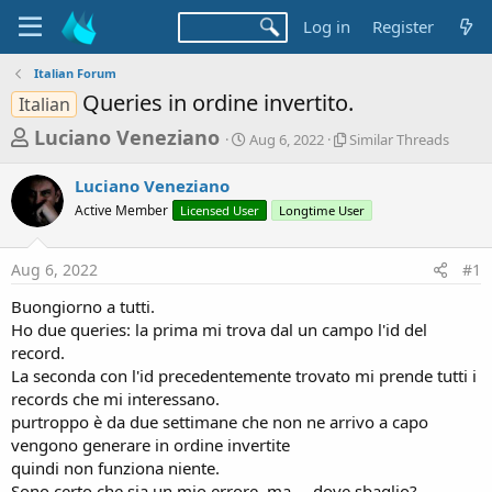
Log in
Register
Italian Forum
Queries in ordine invertito.
Italian
T
S
S
Luciano Veneziano
Aug 6, 2022
Similar Threads
t
i
h
a
m
Luciano Veneziano
r
r
i
Active Member
Licensed User
t
Longtime User
l
e
d
a
a
a
r
Aug 6, 2022
#1
d
t
T
e
h
s
Buongiorno a tutti.
r
t
Ho due queries: la prima mi trova dal un campo l'id del
e
a
record.
a
d
La seconda con l'id precedentemente trovato mi prende tutti i
r
s
records che mi interessano.
t
purtroppo è da due settimane che non ne arrivo a capo
e
vengono generare in ordine invertite
r
quindi non funziona niente.
Sono certo che sia un mio errore, ma ... dove sbaglio?