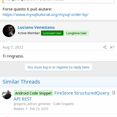
Forse questo ti può aiutare:
https://www.mysqltutorial.org/mysql-order-by/
Luciano Veneziano
Active Member
Licensed User
Longtime User
Aug 7, 2022
#7
Ti ringrazio.
You must log in or register to reply here.
Similar Threads
FireStore StructuredQuery
Android Code Snippet
r
API REST
t
gregorio_adrian_gimenez
Code Snippets
i
Replies
7
Feb 23, 2025
c