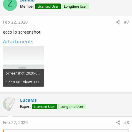
Z
Member
Licensed User
Longtime User
Feb 22, 2020
#7
ecco lo screenshot
Attachments
Screenshot_2020-02-22-12-15-55-514_com.fuoricodicessrl.b4a.first.jpg
127.9 KB · Views: 600
LucaMs
Expert
Licensed User
Longtime User
Feb 22, 2020
#8