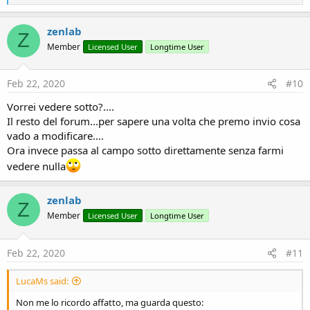
e
a
c
zenlab
Z
t
Member
Licensed User
Longtime User
i
o
n
s
Feb 22, 2020
#10
:
Vorrei vedere sotto?....
Il resto del forum...per sapere una volta che premo invio cosa
vado a modificare....
Ora invece passa al campo sotto direttamente senza farmi
vedere nulla
zenlab
Z
Member
Licensed User
Longtime User
Feb 22, 2020
#11
LucaMs said:
Non me lo ricordo affatto, ma guarda questo: