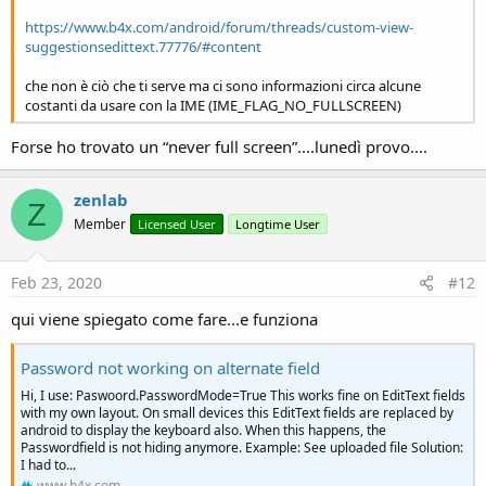
https://www.b4x.com/android/forum/threads/custom-view-
suggestionsedittext.77776/#content
che non è ciò che ti serve ma ci sono informazioni circa alcune
costanti da usare con la IME (IME_FLAG_NO_FULLSCREEN)
Forse ho trovato un “never full screen”....lunedì provo....
zenlab
Z
Member
Licensed User
Longtime User
Feb 23, 2020
#12
qui viene spiegato come fare...e funziona
Password not working on alternate field
Hi, I use: Paswoord.PasswordMode=True This works fine on EditText fields
with my own layout. On small devices this EditText fields are replaced by
android to display the keyboard also. When this happens, the
Passwordfield is not hiding anymore. Example: See uploaded file Solution:
I had to...
www.b4x.com