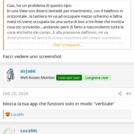
Ciao, ho un problema di questo tipo:
In una View con diversi textedit per inserimento, con il telefono in
orizzontale , la tastiera mi va ad occupare mezzo schermo e l’altra
metà mi viene occupata da una sorta di box a tre linee che mostra
cosa sto scrivendo....andando però di fatto a nascondermi tutte le
varie etichette dei campi...E alla pressione dell’invio, mi va
direttamente ad aprire la stessa maschera del campo successivo.
Secondo voi c’è modo di impostare lo stesso comportamento che
Click to expand...
ho se lascio il telefono in orizzontale?
Ps...stessa cosa andando ad usare un preference dialog in modalità
Facci vedere uno screenshot
orizzontale...
sirjo66
Well-Known Member
Licensed User
Longtime User
Feb 22, 2020
#4
blocca la tua app che funzioni solo in modo "verticale"
R
LucaMs
e
a
c
LucaMs
t