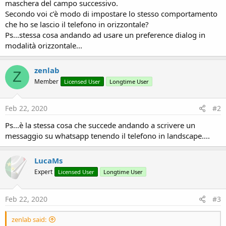
r
maschera del campo successivo.
Secondo voi c’è modo di impostare lo stesso comportamento
che ho se lascio il telefono in orizzontale?
Ps...stessa cosa andando ad usare un preference dialog in
modalità orizzontale...
zenlab
Z
Member
Licensed User
Longtime User
Feb 22, 2020
#2
Ps...è la stessa cosa che succede andando a scrivere un
messaggio su whatsapp tenendo il telefono in landscape....
LucaMs
Expert
Licensed User
Longtime User
Feb 22, 2020
#3
zenlab said: