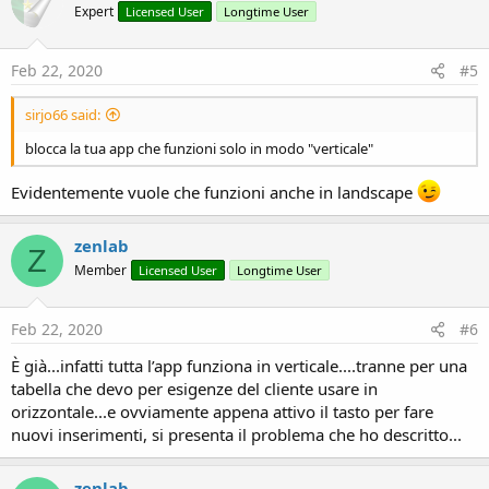
Expert
Licensed User
Longtime User
i
o
n
s
Feb 22, 2020
#5
:
sirjo66 said:
blocca la tua app che funzioni solo in modo "verticale"
Evidentemente vuole che funzioni anche in landscape
zenlab
Z
Member
Licensed User
Longtime User
Feb 22, 2020
#6
È già...infatti tutta l’app funziona in verticale....tranne per una
tabella che devo per esigenze del cliente usare in
orizzontale...e ovviamente appena attivo il tasto per fare
nuovi inserimenti, si presenta il problema che ho descritto...
zenlab