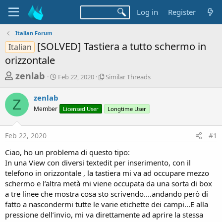
Log in
Register
Italian Forum
[SOLVED] Tastiera a tutto schermo in
Italian
orizzontale
T
S
S
zenlab
Feb 22, 2020
Similar Threads
t
i
h
a
m
zenlab
r
r
i
Z
Member
t
Licensed User
l
Longtime User
e
d
a
a
a
r
Feb 22, 2020
#1
d
t
T
e
h
s
Ciao, ho un problema di questo tipo:
r
t
In una View con diversi textedit per inserimento, con il
e
a
telefono in orizzontale , la tastiera mi va ad occupare mezzo
a
d
schermo e l’altra metà mi viene occupata da una sorta di box
r
s
a tre linee che mostra cosa sto scrivendo....andando però di
t
fatto a nascondermi tutte le varie etichette dei campi...E alla
e
pressione dell’invio, mi va direttamente ad aprire la stessa