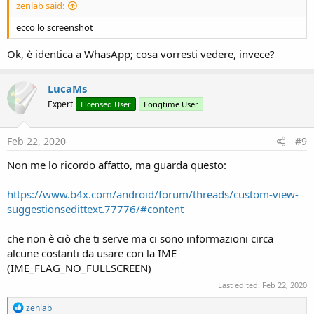
zenlab said:
ecco lo screenshot
Ok, è identica a WhasApp; cosa vorresti vedere, invece?
LucaMs
Expert
Licensed User
Longtime User
Feb 22, 2020
#9
Non me lo ricordo affatto, ma guarda questo:
https://www.b4x.com/android/forum/threads/custom-view-
suggestionsedittext.77776/#content
che non è ciò che ti serve ma ci sono informazioni circa
alcune costanti da usare con la IME
(IME_FLAG_NO_FULLSCREEN)
Last edited:
Feb 22, 2020
R
zenlab