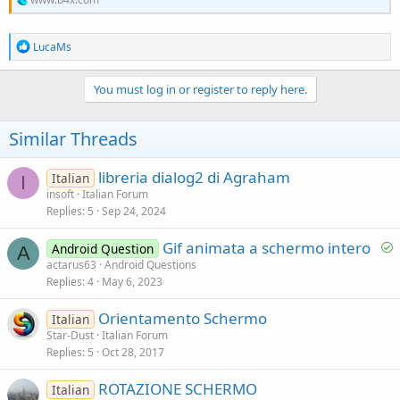
R
LucaMs
e
a
c
You must log in or register to reply here.
t
i
o
Similar Threads
n
s
:
libreria dialog2 di Agraham
Italian
I
insoft
Italian Forum
Replies
5
Sep 24, 2024
S
Gif animata a schermo intero
Android Question
A
o
actarus63
Android Questions
Replies
4
May 6, 2023
l
v
Orientamento Schermo
Italian
e
Star-Dust
Italian Forum
d
Replies
5
Oct 28, 2017
ROTAZIONE SCHERMO
Italian