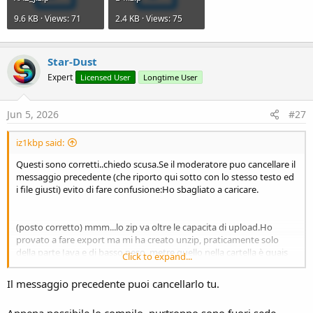
9.6 KB · Views: 71
2.4 KB · Views: 75
Star-Dust
Expert
Licensed User
Longtime User
Jun 5, 2026
#27
iz1kbp said:
Questi sono corretti..chiedo scusa.Se il moderatore puo cancellare il
messaggio precedente (che riporto qui sotto con lo stesso testo ed
i file giusti) evito di fare confusione:Ho sbagliato a caricare.
(posto corretto) mmm...lo zip va oltre le capacita di upload.Ho
provato a fare export ma mi ha creato unzip, praticamente solo
della parte Java e di basso peso, metre quello nella cartella è quais
Click to expand...
5MB!.Ho creato io lo zip della cartella B4i.
NOn so se vanno bene.
Il messaggio precedente puoi cancellarlo tu.
Non capisco perche lo zip da sistema operativo è circa 5Mb mentre
lo zip del programma sono pochi K...
Appena possibile lo compilo, purtroppo sono fuori sede