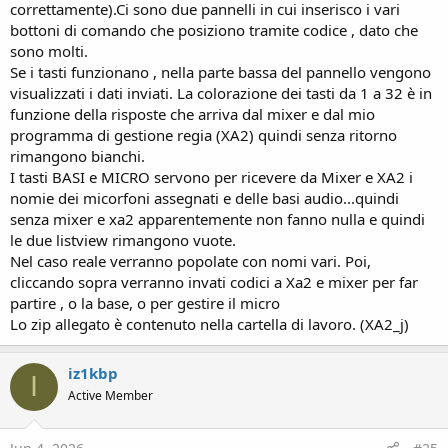
correttamente).Ci sono due pannelli in cui inserisco i vari
bottoni di comando che posiziono tramite codice , dato che
sono molti.
Se i tasti funzionano , nella parte bassa del pannello vengono
visualizzati i dati inviati. La colorazione dei tasti da 1 a 32 è in
funzione della risposte che arriva dal mixer e dal mio
programma di gestione regia (XA2) quindi senza ritorno
rimangono bianchi.
I tasti BASI e MICRO servono per ricevere da Mixer e XA2 i
nomie dei micorfoni assegnati e delle basi audio...quindi
senza mixer e xa2 apparentemente non fanno nulla e quindi
le due listview rimangono vuote.
Nel caso reale verranno popolate con nomi vari. Poi,
cliccando sopra verranno invati codici a Xa2 e mixer per far
partire , o la base, o per gestire il micro
Lo zip allegato è contenuto nella cartella di lavoro. (XA2_j)
iz1kbp
I
Active Member