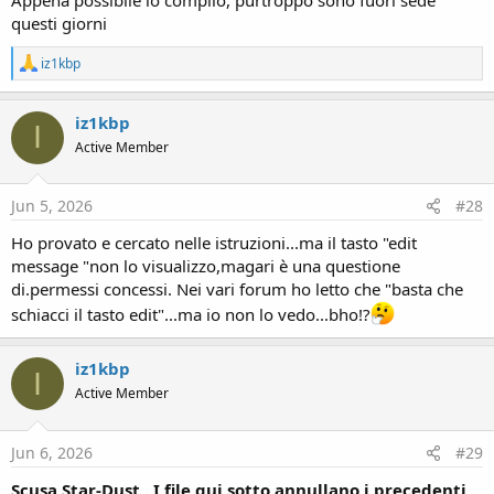
questi giorni
R
iz1kbp
e
a
c
iz1kbp
I
t
Active Member
i
o
n
s
Jun 5, 2026
#28
:
Ho provato e cercato nelle istruzioni...ma il tasto "edit
message "non lo visualizzo,magari è una questione
di.permessi concessi. Nei vari forum ho letto che "basta che
schiacci il tasto edit"...ma io non lo vedo...bho!?
iz1kbp
I
Active Member
Jun 6, 2026
#29
Scusa Star-Dust .
I file qui sotto annullano i precedenti
.