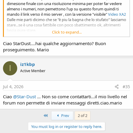
dimesione finale con una risoluzione minima per poter far vedere
almeno i numeri, non pemettono l'up su questo forum quindi ti
mando il link verso il mio server , con la versione "visibile"
Video XA2
Dalle mie parti dicimo che se "è piu la bagna che lo stufato" lasciamo
stare...se è una cosa fattibile con poco sbattimento ok, altrimenti
lascia pure stare.
Click to expand...
Grazie ancora per il tempo che mi dedichi
Ciao StarDust....hai qualche aggiornamento? Buon
proseguimento. Mario
iz1kbp
I
Active Member
Jul 4, 2026
#35
Ciao
@Star-Dust
... Non so come contattarti...il mio livello nel
forum non permette di inviare messaggi diretti.ciao.mario
First
Prev
2 of 2
You must log in or register to reply here.