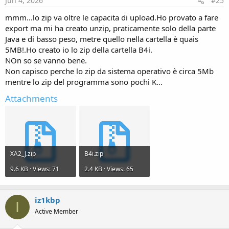
Jun 4, 2026
#25
mmm...lo zip va oltre le capacita di upload.Ho provato a fare
export ma mi ha creato unzip, praticamente solo della parte
Java e di basso peso, metre quello nella cartella è quais
5MB!.Ho creato io lo zip della cartella B4i.
NOn so se vanno bene.
Non capisco perche lo zip da sistema operativo è circa 5Mb
mentre lo zip del programma sono pochi K...
Attachments
XA2_J.zip
B4i.zip
9.6 KB · Views: 71
2.4 KB · Views: 65
iz1kbp
I
Active Member