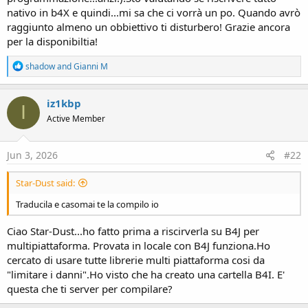
nativo in b4X e quindi...mi sa che ci vorrà un po. Quando avrò
raggiunto almeno un obbiettivo ti disturbero! Grazie ancora
per la disponibiltia!
R
shadow
and
Gianni M
e
a
c
iz1kbp
I
t
Active Member
i
o
n
s
Jun 3, 2026
#22
:
Star-Dust said:
Traducila e casomai te la compilo io
Ciao Star-Dust...ho fatto prima a riscirverla su B4J per
multipiattaforma. Provata in locale con B4J funziona.Ho
cercato di usare tutte librerie multi piattaforma cosi da
"limitare i danni".Ho visto che ha creato una cartella B4I. E'
questa che ti server per compilare?