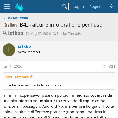
Log in
Register
Italian Forum
B4I - alcune info pratiche per l'uso
Italian
T
S
S
iz1kbp
May 25, 2026
Similar Threads
t
i
h
a
m
r
iz1kbp
r
i
I
t
l
e
Active Member
d
a
a
a
r
d
t
T
Jun 1, 2026
#21
e
h
s
r
Star-Dust said:
t
e
a
a
Traducila e casomai te la compilo io
d
r
s
mmmmm...pensavo fosse un po piu immediato covertire da
t
una piattaforma ad un'altra. Sto cercando di capire come
e
funziona il passaggio Android > X ma per ora ho gia difficolta
r
solo a capire le differenze pratiche (non sono una cima in
programmazione...anzi!).Sto valutando se riscrivere tutto