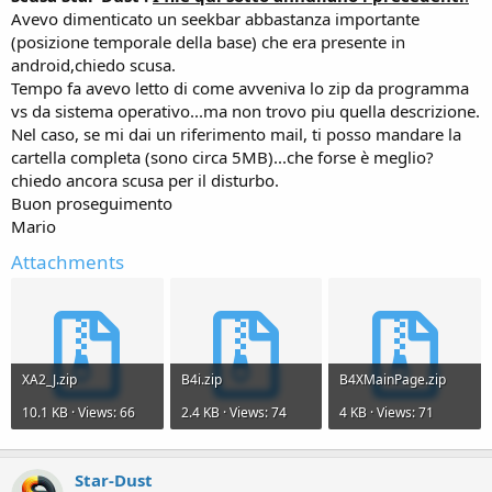
Avevo dimenticato un seekbar abbastanza importante
(posizione temporale della base) che era presente in
android,chiedo scusa.
Tempo fa avevo letto di come avveniva lo zip da programma
vs da sistema operativo...ma non trovo piu quella descrizione.
Nel caso, se mi dai un riferimento mail, ti posso mandare la
cartella completa (sono circa 5MB)...che forse è meglio?
chiedo ancora scusa per il disturbo.
Buon proseguimento
Mario
Attachments
XA2_J.zip
B4i.zip
B4XMainPage.zip
10.1 KB · Views: 66
2.4 KB · Views: 74
4 KB · Views: 71
Star-Dust