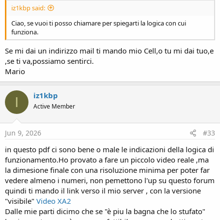
iz1kbp said:
Ciao, se vuoi ti posso chiamare per spiegarti la logica con cui
funziona.
Se mi dai un indirizzo mail ti mando mio Cell,o tu mi dai tuo,e
,se ti va,possiamo sentirci.
Mario
iz1kbp
I
Active Member
Jun 9, 2026
#33
in questo pdf ci sono bene o male le indicazioni della logica di
funzionamento.Ho provato a fare un piccolo video reale ,ma
la dimesione finale con una risoluzione minima per poter far
vedere almeno i numeri, non pemettono l'up su questo forum
quindi ti mando il link verso il mio server , con la versione
"visibile"
Video XA2
Dalle mie parti dicimo che se "è piu la bagna che lo stufato"