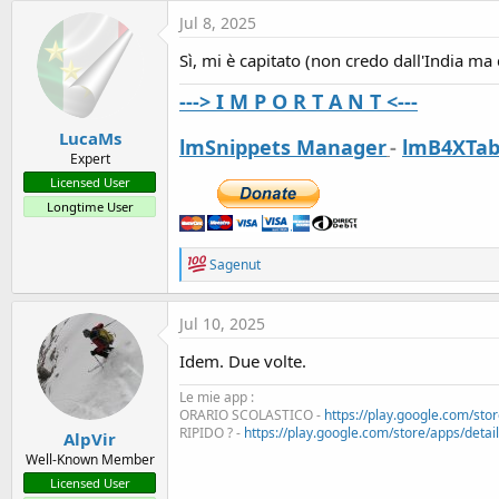
t
Jul 8, 2025
e
Sì, mi è capitato (non credo dall'India ma 
r
---> I M P O R T A N T <---
LucaMs
lmSnippets Manager
-
lmB4XTab
Expert
Licensed User
Longtime User
R
Sagenut
e
a
c
Jul 10, 2025
t
i
Idem. Due volte.
o
n
Le mie app :
s
ORARIO SCOLASTICO -
https://play.google.com/stor
:
RIPIDO ? -
https://play.google.com/store/apps/details
AlpVir
Well-Known Member
Licensed User