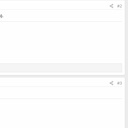
#2
).
#3