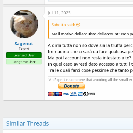
e
a
c
Jul 11, 2025
t
i
Sabotto said:
o
n
Ma il motivo dell'acquisto dell'account? Non
s
:
Sagenut
A dirla tutta non so dove sia la truffa p
Expert
Immagino che ci sarà da fare qualcosa per
Licensed User
Ma poi l'account non resta intestato a te?
Longtime User
In quel caso avresti dato accesso a tutti 
Tra le quali farci cose pessime che tanto 
"An Expert is someone that avoiding all the small e
Similar Threads