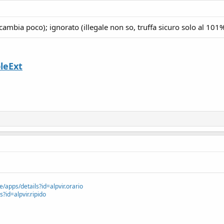
cambia poco); ignorato (illegale non so, truffa sicuro solo al 101%
leExt
e/apps/details?id=alpvir.orario
?id=alpvir.ripido