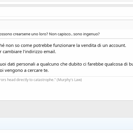
 possono crearsene uno loro? Non capisco.. sono ingenuo?
erché non so come potrebbe funzionare la vendita di un account.
 cambiare l'indirizzo email.
i tuoi dati personali a qualcuno che dubito ci farebbe qualcosa di 
poi vengono a cercare te.
rrors head directly to catastrophe." (Murphy's Law)