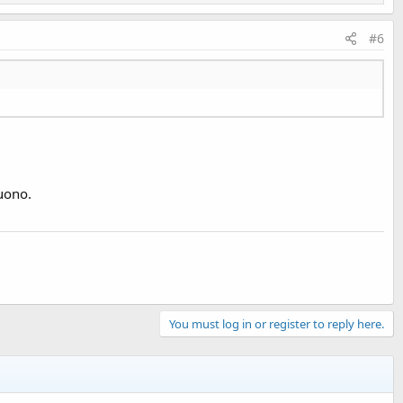
#6
buono.
You must log in or register to reply here.