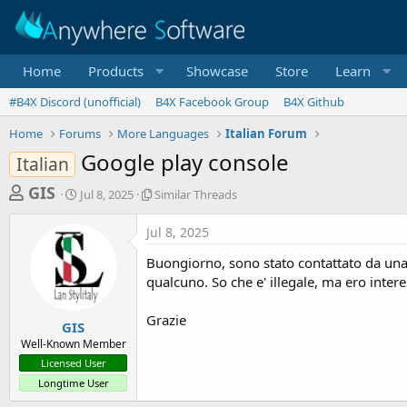
Home
Products
Showcase
Store
Learn
#B4X Discord (unofficial)
B4X Facebook Group
B4X Github
Home
Forums
More Languages
Italian Forum
Google play console
Italian
T
S
S
GIS
Jul 8, 2025
Similar Threads
t
i
h
a
m
Jul 8, 2025
r
r
i
t
l
e
Buongiorno, sono stato contattato da una 
d
a
a
qualcuno. So che e' illegale, ma ero inter
a
r
d
t
T
Grazie
e
h
s
GIS
r
Well-Known Member
t
e
Licensed User
a
a
Longtime User
d
r
s