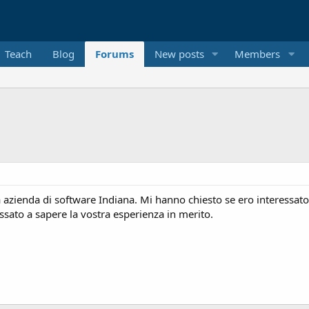
Teach
Blog
Forums
New posts
Members
azienda di software Indiana. Mi hanno chiesto se ero interessato 
essato a sapere la vostra esperienza in merito.