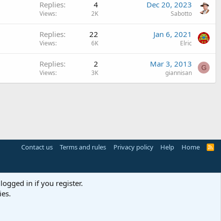
Replies
4
Dec 20, 2023
Views
2K
Sabotto
Replies
22
Jan 6, 2021
Views
6K
Elric
Replies
2
Mar 3, 2013
G
Views
3K
giannisan
Contact us
Terms and rules
Privacy policy
Help
Home
R
S
S
logged in if you register.
ies.