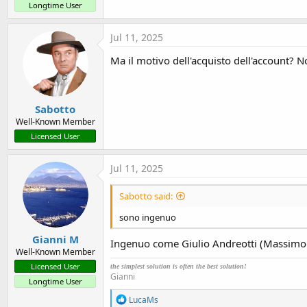
Longtime User
Jul 11, 2025
Ma il motivo dell'acquisto dell'account?
Sabotto
Well-Known Member
Licensed User
Jul 11, 2025
Sabotto said:
sono ingenuo
Gianni M
Ingenuo come Giulio Andreotti (Massimo 
Well-Known Member
Licensed User
the simplest solution is often the best solution!
Gianni
Longtime User
R
LucaMs