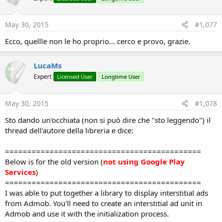
o
n
s
May 30, 2015
#1,077
:
Ecco, quellle non le ho proprio... cerco e provo, grazie.
LucaMs
Expert
Licensed User
Longtime User
May 30, 2015
#1,078
Sto dando un'occhiata (non si può dire che "sto leggendo") il
thread dell'autore della libreria e dice:
============================================
Below is for the old version (
not using Google Play
Services
)
============================================
I was able to put together a library to display interstitial ads
from Admob. You'll need to create an interstitial ad unit in
Admob and use it with the initialization process.