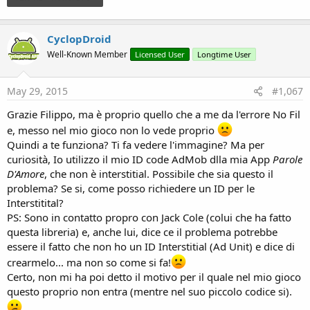
CyclopDroid
Well-Known Member
Licensed User
Longtime User
May 29, 2015
#1,067
Grazie Filippo, ma è proprio quello che a me da l'errore No Fil
e, messo nel mio gioco non lo vede proprio
Quindi a te funziona? Ti fa vedere l'immagine? Ma per
curiosità, Io utilizzo il mio ID code AdMob dlla mia App
Parole
D'Amore
, che non è interstitial. Possibile che sia questo il
problema? Se si, come posso richiedere un ID per le
Interstitital?
PS: Sono in contatto propro con Jack Cole (colui che ha fatto
questa libreria) e, anche lui, dice ce il problema potrebbe
essere il fatto che non ho un ID Interstitial (Ad Unit) e dice di
crearmelo... ma non so come si fa!
Certo, non mi ha poi detto il motivo per il quale nel mio gioco
questo proprio non entra (mentre nel suo piccolo codice si).