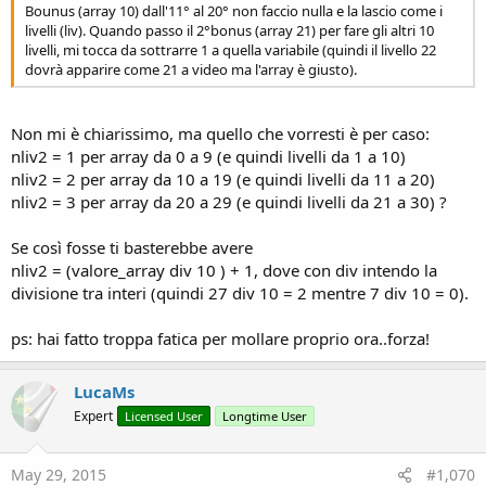
Bounus (array 10) dall'11° al 20° non faccio nulla e la lascio come i
livelli (liv). Quando passo il 2°bonus (array 21) per fare gli altri 10
livelli, mi tocca da sottrarre 1 a quella variabile (quindi il livello 22
dovrà apparire come 21 a video ma l'array è giusto).
Non mi è chiarissimo, ma quello che vorresti è per caso:
nliv2 = 1 per array da 0 a 9 (e quindi livelli da 1 a 10)
nliv2 = 2 per array da 10 a 19 (e quindi livelli da 11 a 20)
nliv2 = 3 per array da 20 a 29 (e quindi livelli da 21 a 30) ?
Se così fosse ti basterebbe avere
nliv2 = (valore_array div 10 ) + 1, dove con div intendo la
divisione tra interi (quindi 27 div 10 = 2 mentre 7 div 10 = 0).
ps: hai fatto troppa fatica per mollare proprio ora..forza!
LucaMs
Expert
Licensed User
Longtime User
May 29, 2015
#1,070