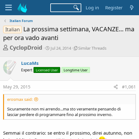
Log in
Register
Italian Forum
La prossima settimana, VACANZE... ma
Italian
per ora vado avanti
T
S
S
CyclopDroid
Jul 24, 2014
Similar Threads
t
i
h
a
m
r
LucaMs
r
i
t
l
e
Expert
Licensed User
Longtime User
d
a
a
a
r
d
t
T
May 29, 2015
#1,061
e
h
s
r
erosmax said:
t
e
a
a
Sicuramente non mi arrendo...ma sto veramente pensando di
d
lasciar perdere di programmare fino al prossimo inverno.
r
s
t
e
Semmai il contrario: se entro il prossimo, direi autunno, non