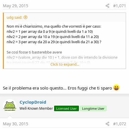
May 29, 2015
#1,071
udg said:
Non mi è chiarissimo, ma quello che vorresti è per caso:
nliv2 = 1 per array da 0 a 9 (e quindi livelli da 1 a 10)
nliv2 = 2 per array da 10 a 19 (e quindi livelli da 11 a 20)
nliv2 = 3 per array da 20 a 29 (e quindi livelli da 21 a 30) ?
Se così fosse ti basterebbe avere
nliv2 = (valore_array div 10 ) + 1, dove con div intendo la divisione
tra interi (quindi 27 div 10 = 2 mentre 7 div 10 = 0).
Click to expand...
ps: hai fatto troppa fatica per mollare proprio ora..forza!
Se il problema era solo questo... Eros fuggi che ti sparo
CyclopDroid
Well-Known Member
Licensed User
Longtime User
May 30, 2015
#1,072