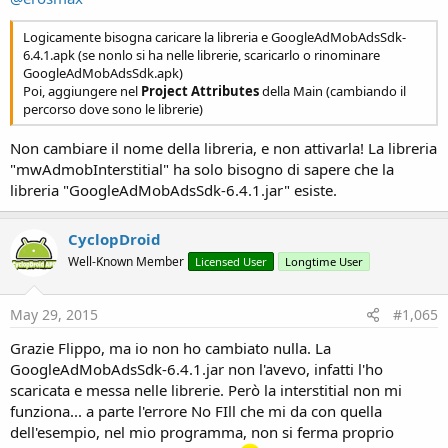
Logicamente bisogna caricare la libreria e GoogleAdMobAdsSdk-
6.4.1.apk (se nonlo si ha nelle librerie, scaricarlo o rinominare
GoogleAdMobAdsSdk.apk)
Poi, aggiungere nel
Project Attributes
della Main (cambiando il
percorso dove sono le librerie)
Non cambiare il nome della libreria, e non attivarla! La libreria
"mwAdmobInterstitial" ha solo bisogno di sapere che la
libreria "GoogleAdMobAdsSdk-6.4.1.jar" esiste.
CyclopDroid
Well-Known Member
Licensed User
Longtime User
May 29, 2015
#1,065
Grazie Flippo, ma io non ho cambiato nulla. La
GoogleAdMobAdsSdk-6.4.1.jar non l'avevo, infatti l'ho
scaricata e messa nelle librerie. Però la interstitial non mi
funziona... a parte l'errore No FIll che mi da con quella
dell'esempio, nel mio programma, non si ferma proprio