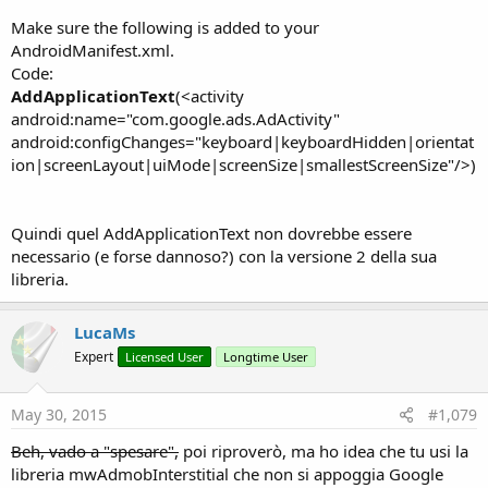
Make sure the following is added to your
AndroidManifest.xml.
Code:
AddApplicationText
(<activity
android:name="com.google.ads.AdActivity"
android:configChanges="keyboard|keyboardHidden|orientat
ion|screenLayout|uiMode|screenSize|smallestScreenSize"/>)
Quindi quel AddApplicationText non dovrebbe essere
necessario (e forse dannoso?) con la versione 2 della sua
libreria.
LucaMs
Expert
Licensed User
Longtime User
May 30, 2015
#1,079
Beh, vado a "spesare",
poi riproverò, ma ho idea che tu usi la
libreria mwAdmobInterstitial che non si appoggia Google