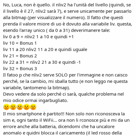
No, Luca, non è quello. il nliv2 ha l'unità del livello (quindi, se
il livello è il 27, nliv2 sarà 7), e serve unicamente per passarlo
alla bitmap (per visualizzare il numero). Il fatto che questi
prenda il valore miore di uo è dovuto alla variabile liv. questa,
esendo l'array unico ( da 0 a 31) deverimanere tale:
liv 0 a 9 = nliv2 1 a 10 e quindi +1
liv 10 = Bonus 1
liv 11 a 20 nliv2 11 a 20 e quindi uguale
liv 21 = Bonus 2
liv 22 a 31 = nliv2 21 a 30 e quindi -1
liv 32 = Bonus 3
Il fatoo p che nliv2 serve SOLO per l'immagine e non caisco
perché, se la cambio, mi sballa tutto (e non leggo ne questa
variabile, tantomeno la bitmap).
Devo vedere da solo perché ci sarà, qualche problema nel
mio odice ormai ingarbugliato.
Il mio smartphone è partito!!! Non solo non riconosceva la
sim e, ogni tanto il WiFii... ora non li rconosce più e mi da un
errore anche alla batteria, dicendomi che ha uncalore
anomalo e quidni blocca il caricamento (il led rosso della