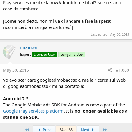
Play services mentre la mwAdmobInterstitial2 si e ci siano
cose da cambiare.
[Come non detto, non mi va di andare a fare la spesa:
ricomincerò a mangiare da lunedì]
Last edited:
May 30, 2015
LucaMs
Expert
Licensed User
Longtime User
May 30, 2015
#1,080
Volevo scaricare googleadmobadssdk, ma la ricerca sul Web
di googleadmobadssdk mi ha portato a:
Android
7.5
The Google Mobile Ads SDK for Android is now a part of the
Google Play services platform
. It is
no longer available as a
standalone SDK
.
First
Last
Prev
54 of 85
Next