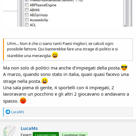
Uhm... Non è che ci siano tanti Paesi migliori, se calcoli ogni
possibile fattore. Qui basterebbe fare una strage di politici e si
starebbe una meraviglia
Ma non solo di politici ma anche d'impiegati della posta.
A marzo, quando sono stato in italia, quasi quasi facevo una
strage nella posta.
Una sala piena di gente, 4 sportelli con 4 impiegati, 2
lavoravano un pocchino e gli altri 2 giocavano o andavano a
spasso.
R
LucaMs
e
a
c
LucaMs
t
Expert
Licensed User
Longtime User
i