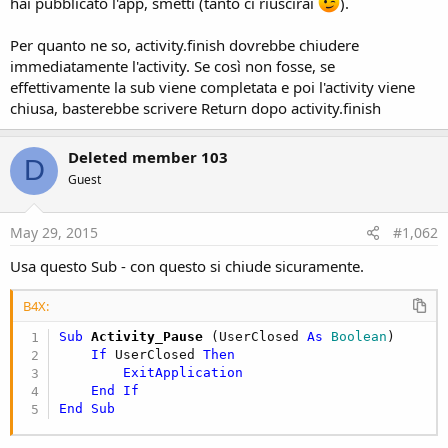
r
hai pubblicato l'app, smetti (tanto ci riuscirai
).
Per quanto ne so, activity.finish dovrebbe chiudere
immediatamente l'activity. Se così non fosse, se
effettivamente la sub viene completata e poi l'activity viene
chiusa, basterebbe scrivere Return dopo activity.finish
Deleted member 103
D
Guest
May 29, 2015
#1,062
Usa questo Sub - con questo si chiude sicuramente.
B4X:
Sub
 Activity_Pause
(UserClosed 
As
 Boolean
)

If
 UserClosed 
Then
ExitApplication
End
If
End
Sub