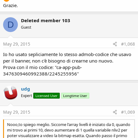
Grazie.
Deleted member 103
D
Guest
May 29, 2015
#1,068
Io ho usato sepliciamente lo stesso admob-codice che usavo
per il banner, non c'è bisogno di crearne uno nuovo.
Prova con il mio codice: "ca-app-pub-
3476309460992388/2245255956"
udg
Expert
Licensed User
Longtime User
May 29, 2015
#1,069
Nooo,to spiego meglio. Siccome l'array livelli è iniziato da 0, quando
mi trovo ai primi 10, devo aumentare di 1 quella variabile nliv2 per
poter visualizzare a video la bitmap esatta. Quando passo il primo