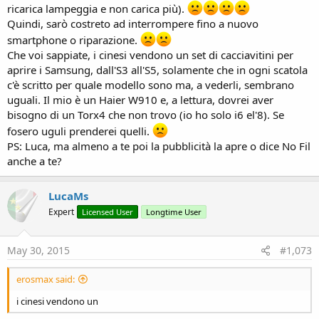
ricarica lampeggia e non carica più).
Quindi, sarò costreto ad interrompere fino a nuovo
smartphone o riparazione.
Che voi sappiate, i cinesi vendono un set di cacciavitini per
aprire i Samsung, dall'S3 all'S5, solamente che in ogni scatola
c'è scritto per quale modello sono ma, a vederli, sembrano
uguali. Il mio è un Haier W910 e, a lettura, dovrei aver
bisogno di un Torx4 che non trovo (io ho solo i6 el'8). Se
fosero uguli prenderei quelli.
PS: Luca, ma almeno a te poi la pubblicità la apre o dice No Fil
anche a te?
LucaMs
Expert
Licensed User
Longtime User
May 30, 2015
#1,073
erosmax said:
i cinesi vendono un