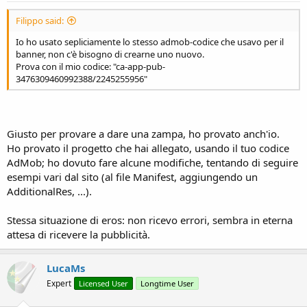
Filippo said:
Io ho usato sepliciamente lo stesso admob-codice che usavo per il
banner, non c'è bisogno di crearne uno nuovo.
Prova con il mio codice: "ca-app-pub-
3476309460992388/2245255956"
Giusto per provare a dare una zampa, ho provato anch'io.
Ho provato il progetto che hai allegato, usando il tuo codice
AdMob; ho dovuto fare alcune modifiche, tentando di seguire
esempi vari dal sito (al file Manifest, aggiungendo un
AdditionalRes, ...).
Stessa situazione di eros: non ricevo errori, sembra in eterna
attesa di ricevere la pubblicità.
LucaMs
Expert
Licensed User
Longtime User